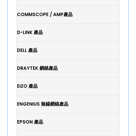
COMMSCOPE / AMP產品
D-LINK 產品
DELL 產品
DRAYTEK 網絡產品
EIZO 產品
ENGENIUS 無線網絡產品
EPSON 產品