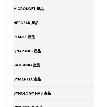
MICROSOFT 產品
NETGEAR 產品
PLANET 產品
QNAP NAS 產品
SAMSUNG 產品
SYMANTEC產品
SYNOLOGY NAS 產品