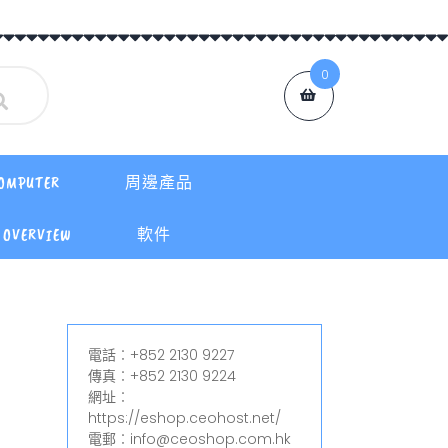
0
OMPUTER
周邊產品
OVERVIEW
軟件
電話︰+852 2130 9227
傳真︰+852 2130 9224
網址︰
https://eshop.ceohost.net/
電郵︰info@ceoshop.com.hk