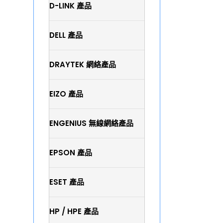
D-LINK 產品
DELL 產品
DRAYTEK 網絡產品
EIZO 產品
ENGENIUS 無線網絡產品
EPSON 產品
ESET 產品
HP / HPE 產品