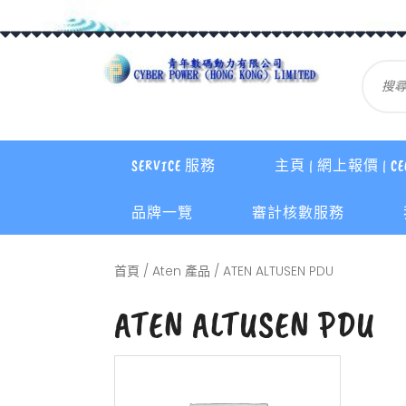
SERVICE 服務
主頁 | 網上報價 | CE
品牌一覽
審計核數服務
首頁
/
Aten 產品
/ ATEN ALTUSEN PDU
ATEN ALTUSEN PDU