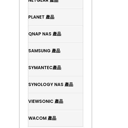
NETGEAR 產品
PLANET 產品
QNAP NAS 產品
SAMSUNG 產品
SYMANTEC產品
SYNOLOGY NAS 產品
VIEWSONIC 產品
WACOM 產品