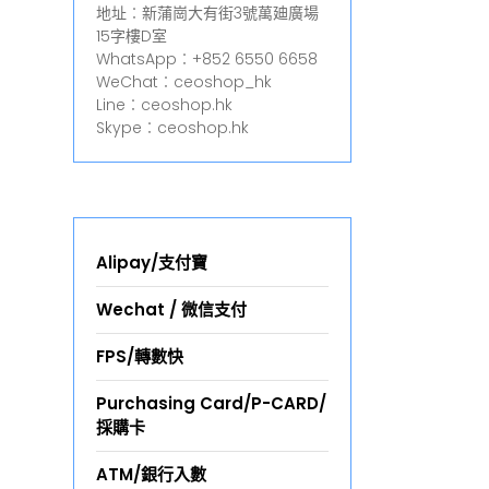
地址︰新蒲崗大有街3號萬廸廣場
15字樓D室
WhatsApp︰+852 6550 6658
WeChat︰ceoshop_hk
Line︰ceoshop.hk
Skype︰ceoshop.hk
Alipay/支付寶
Wechat / 微信支付
FPS/轉數快
Purchasing Card/P-CARD/
採購卡
ATM/銀行入數