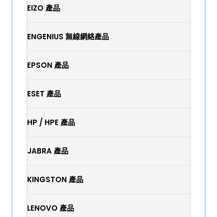
EIZO 產品
ENGENIUS 無線網絡產品
EPSON 產品
ESET 產品
HP / HPE 產品
JABRA 產品
KINGSTON 產品
LENOVO 產品