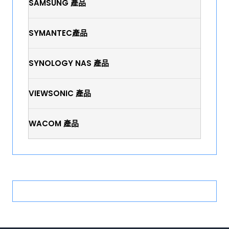
SAMSUNG 產品
SYMANTEC產品
SYNOLOGY NAS 產品
VIEWSONIC 產品
WACOM 產品