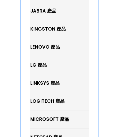
JABRA 產品
KINGSTON 產品
LENOVO 產品
LG 產品
LINKSYS 產品
LOGITECH 產品
MICROSOFT 產品