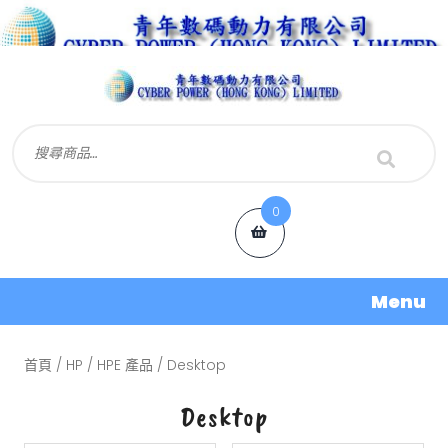
0
Menu
首頁
/
HP / HPE 產品
/ Desktop
Desktop