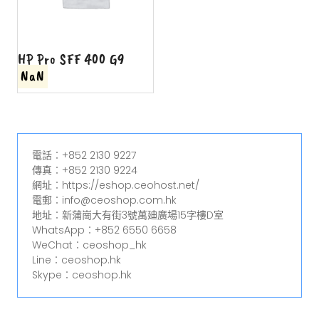
HP Pro SFF 400 G9
NaN
電話︰+852 2130 9227
傳真︰+852 2130 9224
網址︰https://eshop.ceohost.net/
電郵︰info@ceoshop.com.hk
地址︰新蒲崗大有街3號萬廸廣場15字樓D室
WhatsApp︰+852 6550 6658
WeChat︰ceoshop_hk
Line︰ceoshop.hk
Skype︰ceoshop.hk