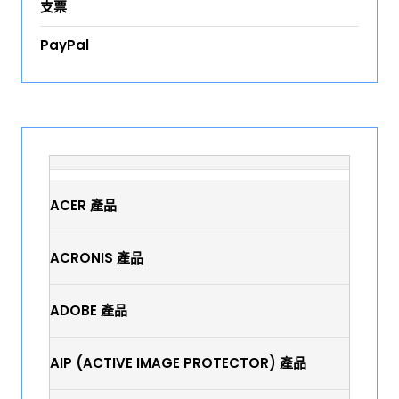
支票
PayPal
ACER 產品
ACRONIS 產品
ADOBE 產品
AIP (ACTIVE IMAGE PROTECTOR) 產品