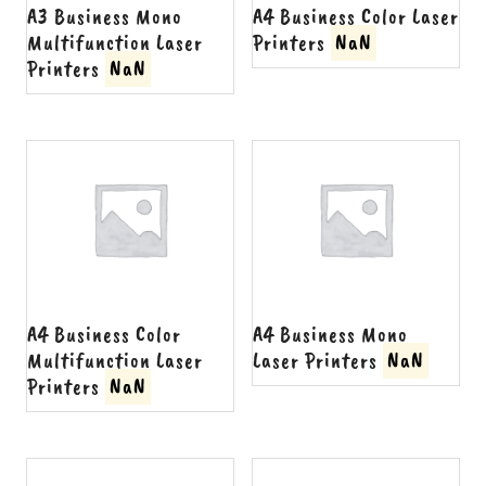
A3 Business Mono
A4 Business Color Laser
Multifunction Laser
Printers
NaN
Printers
NaN
A4 Business Color
A4 Business Mono
Multifunction Laser
Laser Printers
NaN
Printers
NaN