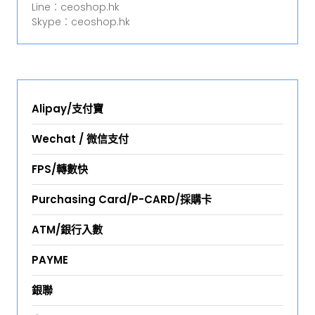
Line︰ceoshop.hk
Skype︰ceoshop.hk
Alipay/支付寶
Wechat / 微信支付
FPS/轉數快
Purchasing Card/P-CARD/採購卡
ATM/銀行入數
PAYME
銀聯