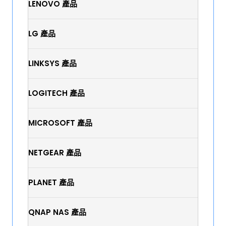
LENOVO 產品
LG 產品
LINKSYS 產品
LOGITECH 產品
MICROSOFT 產品
NETGEAR 產品
PLANET 產品
QNAP NAS 產品