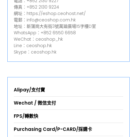
電話︰+852 2130 9227
傳真︰+852 2130 9224
網址︰https://eshop.ceohost.net/
電郵︰info@ceoshop.com.hk
地址︰新蒲崗大有街3號萬廸廣場15字樓D室
WhatsApp︰+852 6550 6658
WeChat︰ceoshop_hk
Line︰ceoshop.hk
Skype︰ceoshop.hk
Alipay/支付寶
Wechat / 微信支付
FPS/轉數快
Purchasing Card/P-CARD/採購卡