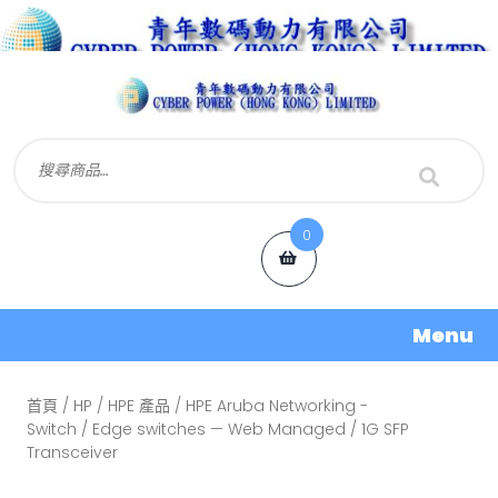
0
Menu
首頁
/
HP / HPE 產品
/
HPE Aruba Networking -
Switch
/
Edge switches — Web Managed
/ 1G SFP
Transceiver