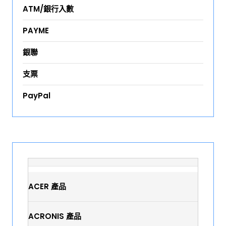
ATM/銀行入數
PAYME
銀聯
支票
PayPal
ACER 產品
ACRONIS 產品