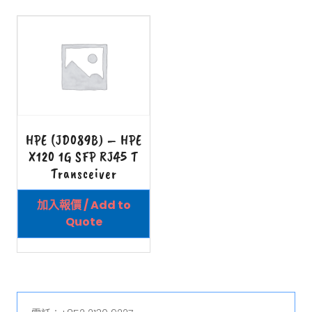
HPE (JD089B) – HPE
X120 1G SFP RJ45 T
Transceiver
加入報價 / Add to
Quote