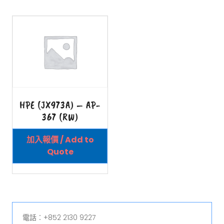
HPE (JX973A) – AP-
367 (RW)
加入報價 / Add to
Quote
電話︰+852 2130 9227