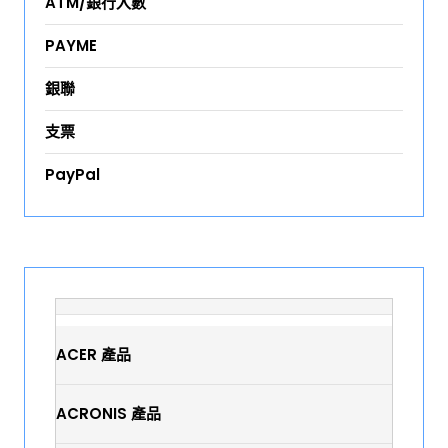
ATM/銀行入數
PAYME
銀聯
支票
PayPal
ACER 產品
ACRONIS 產品