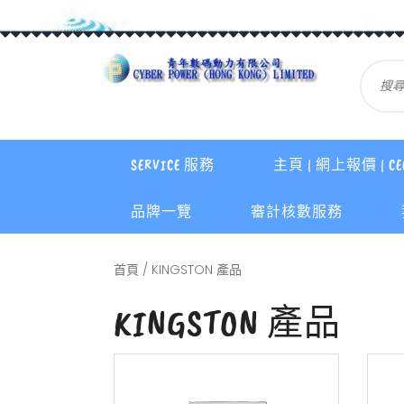
SERVICE 服務
主頁 | 網上報價 | CE
品牌一覽
審計核數服務
首頁
/ KINGSTON 產品
KINGSTON 產品