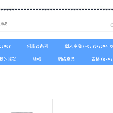
OSHOP
伺服器系列
個人電腦 / PC / PERSONAL C
我的帳號
結帳
網絡產品
表格 FORMS 