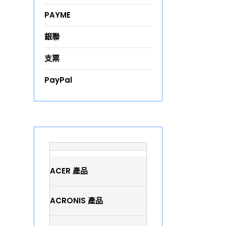
PAYME
銀聯
支票
PayPal
ACER 產品
ACRONIS 產品