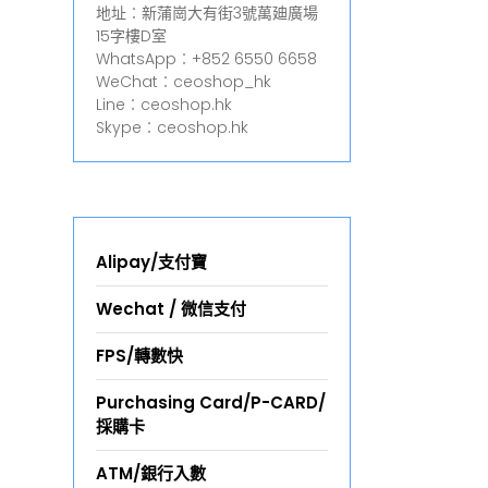
地址︰新蒲崗大有街3號萬廸廣場
15字樓D室
WhatsApp︰+852 6550 6658
WeChat︰ceoshop_hk
Line︰ceoshop.hk
Skype︰ceoshop.hk
Alipay/支付寶
Wechat / 微信支付
FPS/轉數快
Purchasing Card/P-CARD/
採購卡
ATM/銀行入數