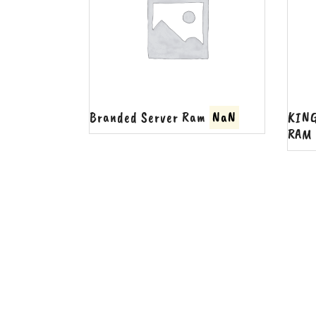
Branded Server Ram
NaN
KIN
RAM