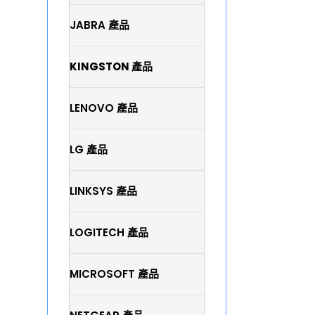
JABRA 產品
KINGSTON 產品
LENOVO 產品
LG 產品
LINKSYS 產品
LOGITECH 產品
MICROSOFT 產品