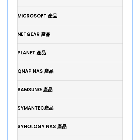
MICROSOFT 產品
NETGEAR 產品
PLANET 產品
QNAP NAS 產品
SAMSUNG 產品
SYMANTEC產品
SYNOLOGY NAS 產品