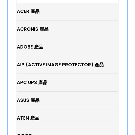
ACER 產品
ACRONIS 產品
ADOBE 產品
AIP (ACTIVE IMAGE PROTECTOR) 產品
APC UPS 產品
ASUS 產品
ATEN 產品