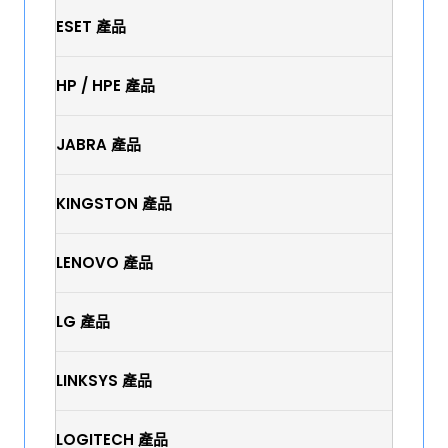
ESET 產品
HP / HPE 產品
JABRA 產品
KINGSTON 產品
LENOVO 產品
LG 產品
LINKSYS 產品
LOGITECH 產品