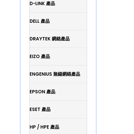
D-LINK 產品
DELL 產品
DRAYTEK 網絡產品
EIZO 產品
ENGENIUS 無線網絡產品
EPSON 產品
ESET 產品
HP / HPE 產品