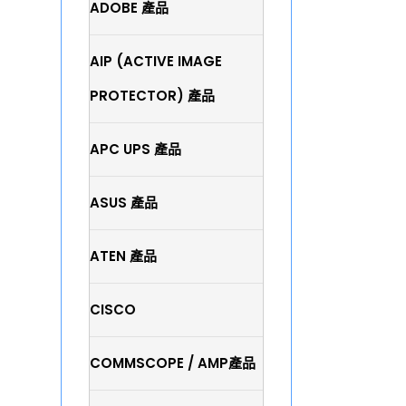
ADOBE 產品
AIP (ACTIVE IMAGE
PROTECTOR) 產品
APC UPS 產品
ASUS 產品
ATEN 產品
CISCO
COMMSCOPE / AMP產品