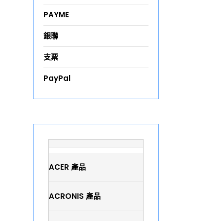
PAYME
銀聯
支票
PayPal
ACER 產品
ACRONIS 產品