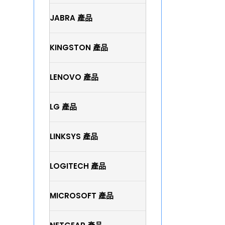
JABRA 產品
KINGSTON 產品
LENOVO 產品
LG 產品
LINKSYS 產品
LOGITECH 產品
MICROSOFT 產品