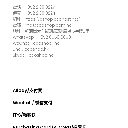
電話︰+852 2130 9227
傳真︰+852 2130 9224
網址︰https://eshop.ceohost.net/
電郵︰info@ceoshop.com.hk
地址︰新蒲崗大有街3號萬廸廣場15字樓D室
WhatsApp︰+852 6550 6658
WeChat︰ceoshop_hk
Line︰ceoshop.hk
Skype︰ceoshop.hk
Alipay/支付寶
Wechat / 微信支付
FPS/轉數快
Purchasing Card/P-CARD/採購卡