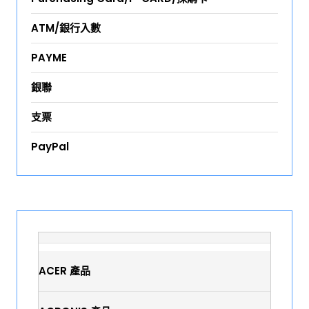
ATM/銀行入數
PAYME
銀聯
支票
PayPal
ACER 產品