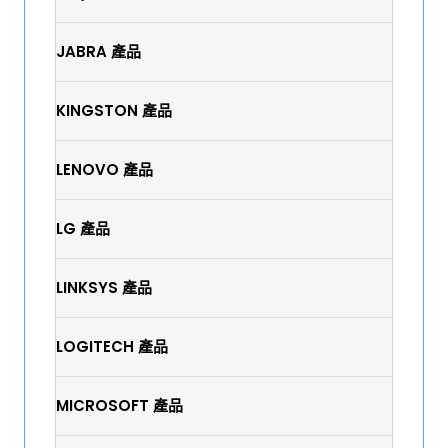
JABRA 產品
KINGSTON 產品
LENOVO 產品
LG 產品
LINKSYS 產品
LOGITECH 產品
MICROSOFT 產品