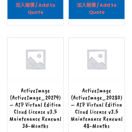
加入報價 / Add to
加入報價 / Add to
Quote
Quote
ActiveImage
ActiveImage
(ActiveImage_20279)
(ActiveImage_20280)
– AIP Virtual Edition
– AIP Virtual Edition
Cloud License v3.5
Cloud License v3.5
Maintenance Renewal
Maintenance Renewal
36-Months
48-Months