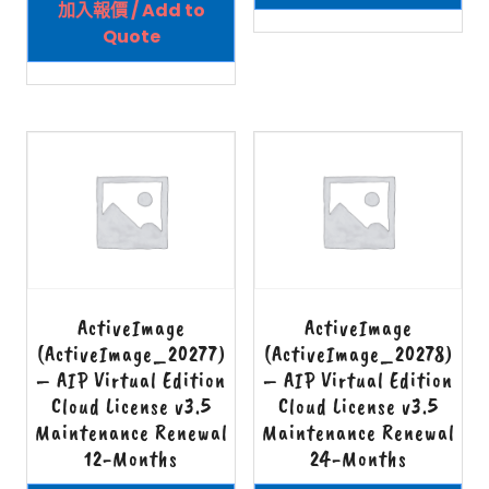
加入報價 / Add to
Quote
ActiveImage
ActiveImage
(ActiveImage_20277)
(ActiveImage_20278)
– AIP Virtual Edition
– AIP Virtual Edition
Cloud License v3.5
Cloud License v3.5
Maintenance Renewal
Maintenance Renewal
12-Months
24-Months