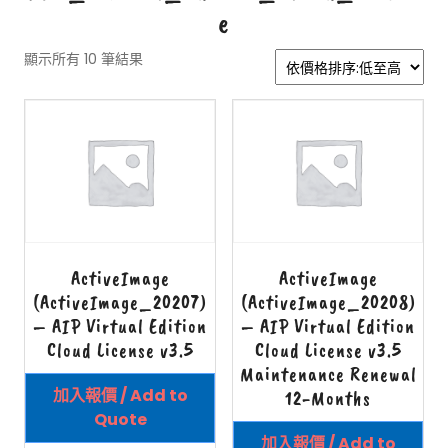
e
顯示所有 10 筆結果
ActiveImage
ActiveImage
(ActiveImage_20207)
(ActiveImage_20208)
– AIP Virtual Edition
– AIP Virtual Edition
Cloud License v3.5
Cloud License v3.5
Maintenance Renewal
加入報價 / Add to
12-Months
Quote
加入報價 / Add to