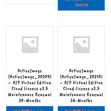
Quote
ActiveImage
ActiveImage
(ActiveImage_20209)
(ActiveImage_20210)
– AIP Virtual Edition
– AIP Virtual Edition
Cloud License v3.5
Cloud License v3.5
Maintenance Renewal
Maintenance Renewal
24-Months
36-Months