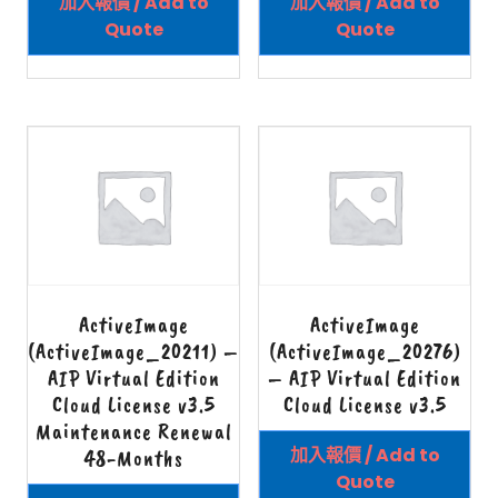
加入報價 / Add to
加入報價 / Add to
Quote
Quote
ActiveImage
ActiveImage
(ActiveImage_20211) –
(ActiveImage_20276)
AIP Virtual Edition
– AIP Virtual Edition
Cloud License v3.5
Cloud License v3.5
Maintenance Renewal
加入報價 / Add to
48-Months
Quote