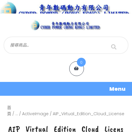
0
Menu
首
頁
/
...
/
ActiveImage
/ AIP_Virtual_Edition_Cloud_License
AIP_Virtual_Edition_Cloud_Licens