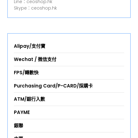
Line︰ceoshop.hk
Skype︰ceoshop.hk
Alipay/支付寶
Wechat / 微信支付
FPS/轉數快
Purchasing Card/P-CARD/採購卡
ATM/銀行入數
PAYME
銀聯