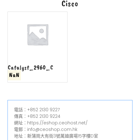
Cisco
Catalyst_2960_C
NaN
電話︰+852 2130 9227
傳真︰+852 2130 9224
網址︰https://eshop.ceohost.net/
電郵︰info@ceoshop.com.hk
地址︰新蒲崗大有街3號萬廸廣場15字樓D室