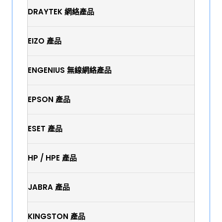
DRAYTEK 網絡產品
EIZO 產品
ENGENIUS 無線網絡產品
EPSON 產品
ESET 產品
HP / HPE 產品
JABRA 產品
KINGSTON 產品