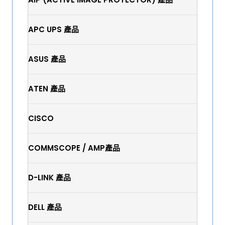
APC UPS 產品
ASUS 產品
ATEN 產品
CISCO
COMMSCOPE / AMP產品
D-LINK 產品
DELL 產品