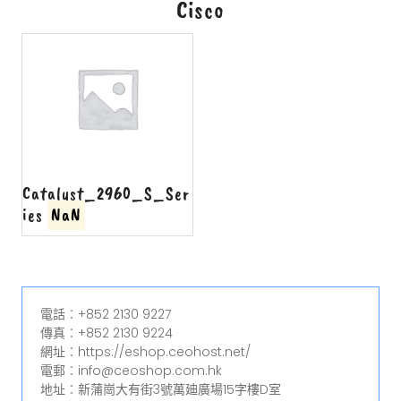
Cisco
Catalyst_2960_S_Ser
ies
NaN
電話︰+852 2130 9227
傳真︰+852 2130 9224
網址︰https://eshop.ceohost.net/
電郵︰info@ceoshop.com.hk
地址︰新蒲崗大有街3號萬廸廣場15字樓D室