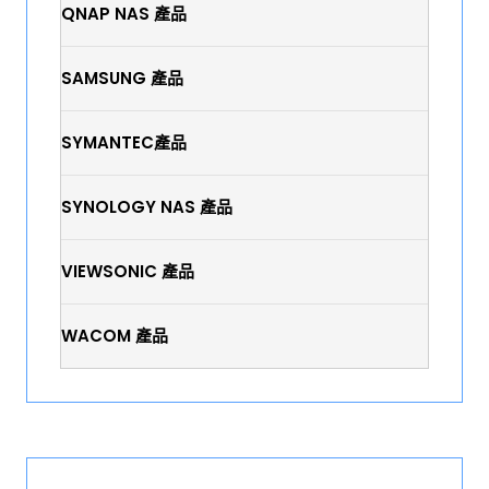
QNAP NAS 產品
SAMSUNG 產品
SYMANTEC產品
SYNOLOGY NAS 產品
VIEWSONIC 產品
WACOM 產品