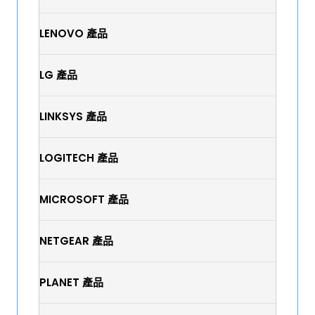
LENOVO 產品
LG 產品
LINKSYS 產品
LOGITECH 產品
MICROSOFT 產品
NETGEAR 產品
PLANET 產品