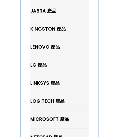
JABRA 產品
KINGSTON 產品
LENOVO 產品
LG 產品
LINKSYS 產品
LOGITECH 產品
MICROSOFT 產品