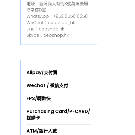
地址︰新蒲崗大有街3號萬廸廣場
15字樓D室
WhatsApp︰+852 6550 6658
WeChat︰ceoshop_hk
Line︰ceoshop.hk
Skype︰ceoshop.hk
Alipay/支付寶
Wechat / 微信支付
FPS/轉數快
Purchasing Card/P-CARD/
採購卡
ATM/銀行入數