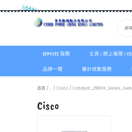
SERVICE 服務
主頁 | 網上報價 | CE
品牌一覽
審計核數服務
首頁
/
...
/
Cisco
/
Catalyst_2960X_Series_Swi
Cisco