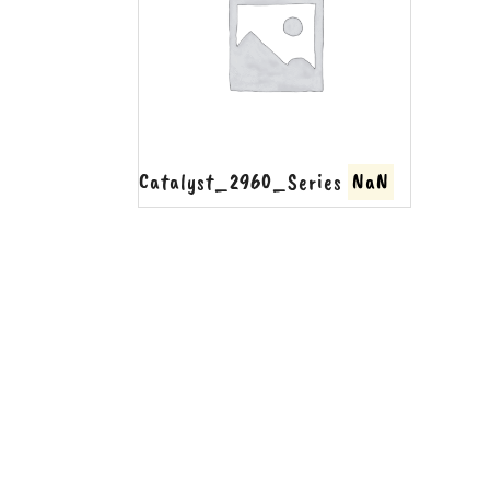
Catalyst_2960_Series
NaN