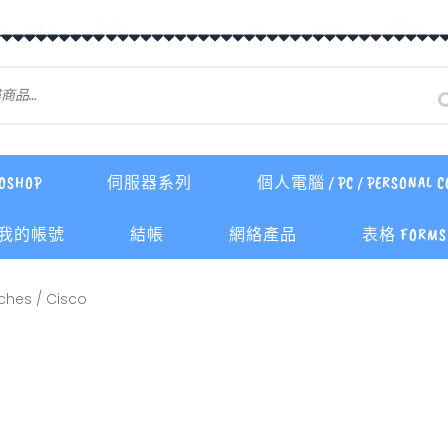
OSHOP
伺服器系列
個人電腦 / PC / PERSONAL C
我的帳號
結帳
網絡產品
表格 FORMS 
tches
/ Cisco