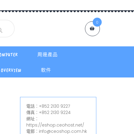
0
OMPUTER
周邊產品
OVERVIEW
軟件
電話︰+852 2130 9227
傳真︰+852 2130 9224
網址︰
https://eshop.ceohost.net/
電郵︰info@ceoshop.com.hk