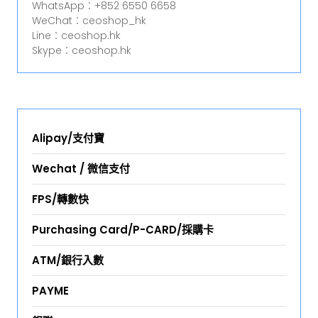
WhatsApp︰+852 6550 6658
WeChat︰ceoshop_hk
Line︰ceoshop.hk
Skype︰ceoshop.hk
Alipay/支付寶
Wechat / 微信支付
FPS/轉數快
Purchasing Card/P-CARD/採購卡
ATM/銀行入數
PAYME