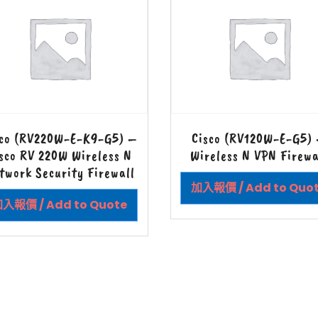
sco (RV220W-E-K9-G5) –
Cisco (RV120W-E-G5)
sco RV 220W Wireless N
Wireless N VPN Firewa
twork Security Firewall
加入報價 / Add to Quo
入報價 / Add to Quote