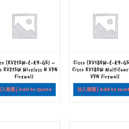
sco (RV215W-E-K9-G5) –
Cisco (RV180W-E-K9-G5
co RV215W Wireless N VPN
Cisco RV180W Multifunc
Firewall
VPN firewall
入報價 / Add to Quote
加入報價 / Add to Quo