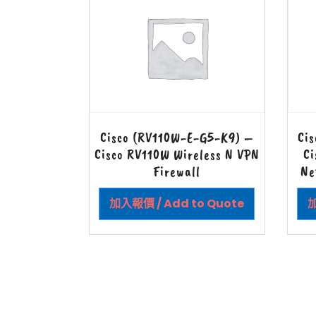
Cisco (RV110W-E-G5-K9) –
Ci
Cisco RV110W Wireless N VPN
Ci
Firewall
Ne
加入報價 / Add to Quote
加