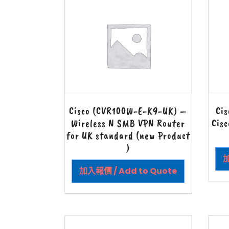
Cisco (CVR100W-E-K9-UK) –
Ci
Wireless N SMB VPN Router
Cis
for UK standard (new Product
)
加
加入報價 / Add to Quote