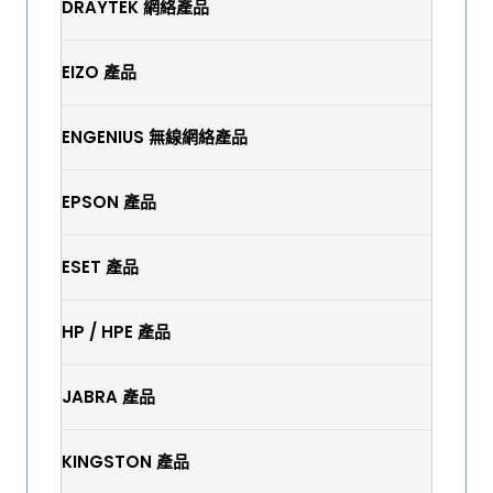
DRAYTEK 網絡產品
EIZO 產品
ENGENIUS 無線網絡產品
EPSON 產品
ESET 產品
HP / HPE 產品
JABRA 產品
KINGSTON 產品