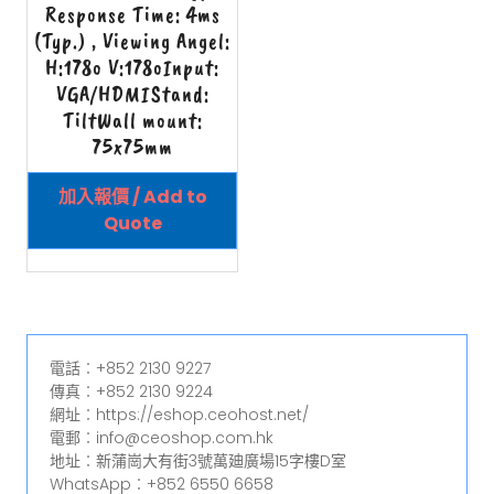
Response Time: 4ms
(Typ.) , Viewing Angel:
H:178o V:178oInput:
VGA/HDMIStand:
TiltWall mount:
75x75mm
加入報價 / Add to
Quote
電話︰+852 2130 9227
傳真︰+852 2130 9224
網址︰https://eshop.ceohost.net/
電郵︰info@ceoshop.com.hk
地址︰新蒲崗大有街3號萬廸廣場15字樓D室
WhatsApp︰+852 6550 6658