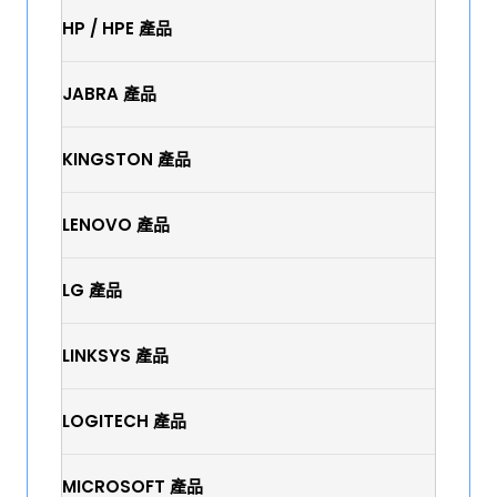
HP / HPE 產品
JABRA 產品
KINGSTON 產品
LENOVO 產品
LG 產品
LINKSYS 產品
LOGITECH 產品
MICROSOFT 產品