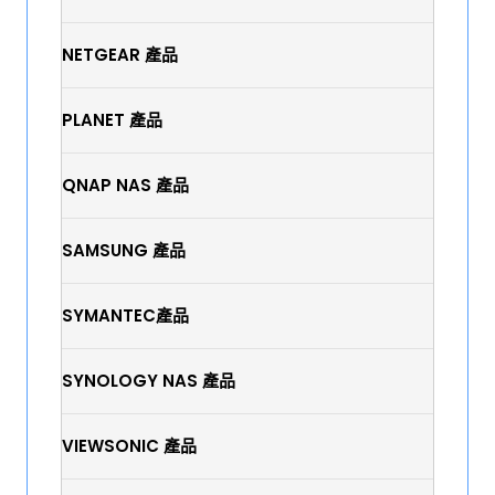
NETGEAR 產品
PLANET 產品
QNAP NAS 產品
SAMSUNG 產品
SYMANTEC產品
SYNOLOGY NAS 產品
VIEWSONIC 產品