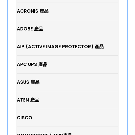
ACRONIS 產品
ADOBE 產品
AIP (ACTIVE IMAGE PROTECTOR) 產品
APC UPS 產品
ASUS 產品
ATEN 產品
CISCO