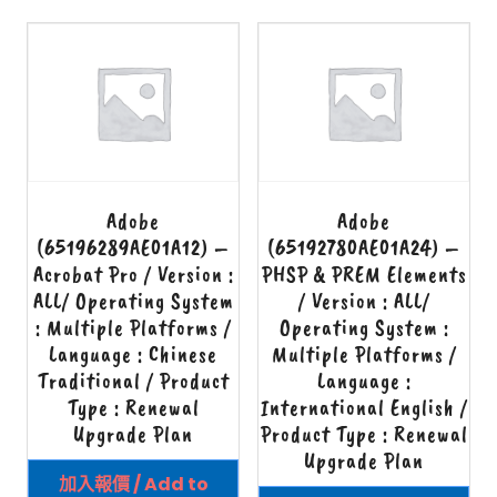
Adobe
Adobe
(65196289AE01A12) –
(65192780AE01A24) –
Acrobat Pro / Version :
PHSP & PREM Elements
ALL/ Operating System
/ Version : ALL/
: Multiple Platforms /
Operating System :
Language : Chinese
Multiple Platforms /
Traditional / Product
Language :
Type : Renewal
International English /
Upgrade Plan
Product Type : Renewal
Upgrade Plan
加入報價 / Add to