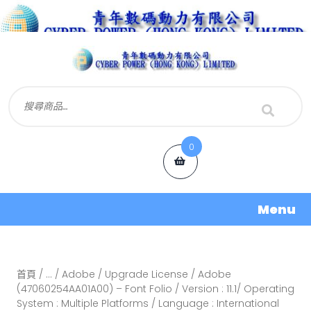
0
Menu
首頁
/
...
/
Adobe
/
Upgrade License
/ Adobe
(47060254AA01A00) – Font Folio / Version : 11.1/ Operating
System : Multiple Platforms / Language : International