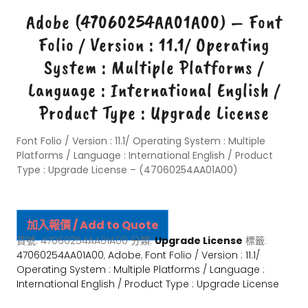
Adobe (47060254AA01A00) – Font
Folio / Version : 11.1/ Operating
System : Multiple Platforms /
Language : International English /
Product Type : Upgrade License
Font Folio / Version : 11.1/ Operating System : Multiple
Platforms / Language : International English / Product
Type : Upgrade License – (47060254AA01A00)
加入報價 / Add to Quote
貨號:
47060254AA01A00
分類:
Upgrade License
標籤:
47060254AA01A00
,
Adobe
,
Font Folio / Version : 11.1/
Operating System : Multiple Platforms / Language :
International English / Product Type : Upgrade License