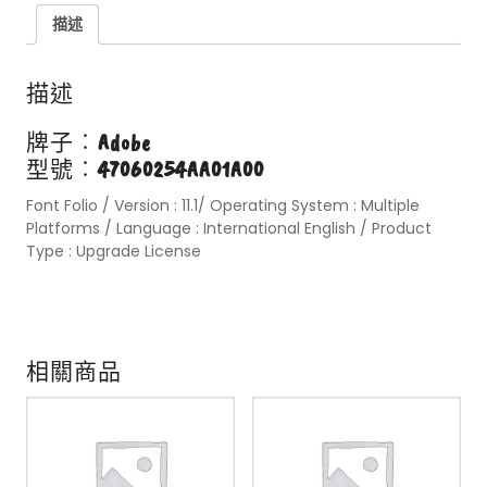
描述
描述
牌子︰
Adobe
型號︰
47060254AA01A00
Font Folio / Version : 11.1/ Operating System : Multiple
Platforms / Language : International English / Product
Type : Upgrade License
相關商品