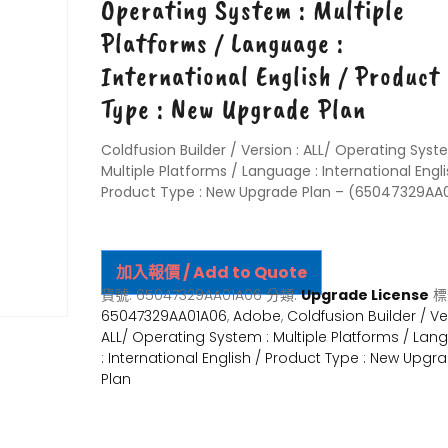
Operating System : Multiple
Platforms / Language :
International English / Product
Type : New Upgrade Plan
Coldfusion Builder / Version : ALL/ Operating Syst
Multiple Platforms / Language : International Engli
Product Type : New Upgrade Plan – (65047329AA
加入報價 / Add to Quote
貨號:
65047329AA01A06
分類:
Upgrade License
標
65047329AA01A06
,
Adobe
,
Coldfusion Builder / Ve
ALL/ Operating System : Multiple Platforms / La
: International English / Product Type : New Upgr
Plan