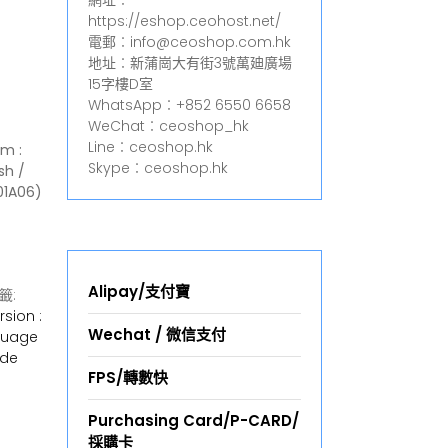
網址︰
https://eshop.ceohost.net/
電郵︰info@ceoshop.com.hk
地址︰新蒲崗大有街3號萬廸廣場
15字樓D室
WhatsApp︰+852 6550 6658
WeChat︰ceoshop_hk
Line︰ceoshop.hk
em :
Skype︰ceoshop.hk
sh /
01A06)
Alipay/支付寶
籤:
rsion :
Wechat / 微信支付
nguage
ade
FPS/轉數快
Purchasing Card/P-CARD/
採購卡