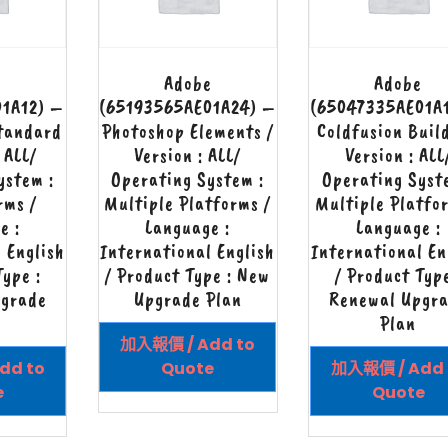
e
Adobe
Adobe
01A12) –
(65193565AE01A24) –
(65047335AE01A
tandard
Photoshop Elements /
Coldfusion Build
: ALL/
Version : ALL/
Version : ALL
ystem :
Operating System :
Operating Syst
rms /
Multiple Platforms /
Multiple Platfo
e :
Language :
Language :
 English
International English
International En
Type :
/ Product Type : New
/ Product Type
pgrade
Upgrade Plan
Renewal Upgr
Plan
加入報價 / Add to
dd to
Quote
加入報價 / Add 
e
Quote