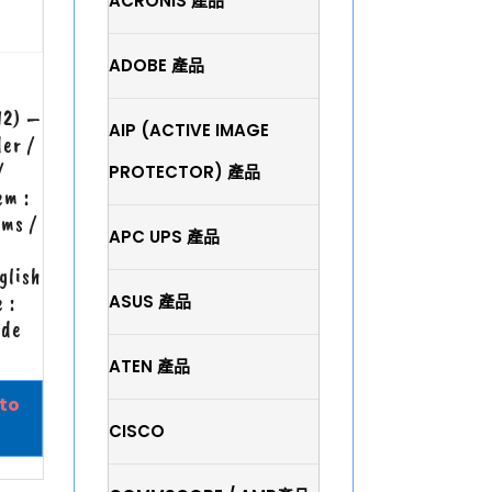
ACRONIS 產品
ADOBE 產品
12) –
AIP (ACTIVE IMAGE
er /
/
PROTECTOR) 產品
em :
rms /
APC UPS 產品
glish
 :
ASUS 產品
ade
ATEN 產品
to
CISCO