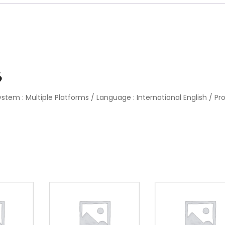
6
ystem : Multiple Platforms / Language : International English / Pr