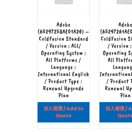
Adobe
Adob
(65297258AE01A24) –
(65297261AE
ColdFusion Standard
ColdFusion S
/ Version : ALL/
/ Version 
Operating System :
Operating S
All Platforms /
All Platfo
Language :
Languag
International English
International
/ Product Type :
/ Product 
Renewal Upgrade
Renewal U
Plan
Plan
加入報價 / Add to
加入報價 / A
Quote
Quot