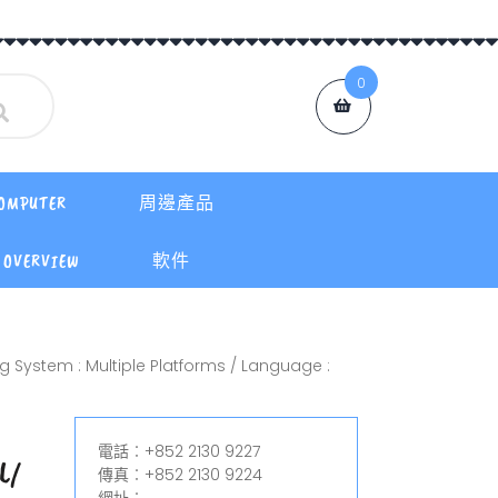
0
OMPUTER
周邊產品
OVERVIEW
軟件
g System : Multiple Platforms / Language :
電話︰+852 2130 9227
L/
傳真︰+852 2130 9224