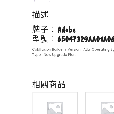
描述
牌子︰
Adobe
型號︰
65047329AA01A0
Coldfusion Builder / Version : ALL/ Operating S
Type : New Upgrade Plan
相關商品