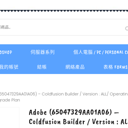
OSHOP
伺服器系列
個人電腦 / PC / PERSONAL C
我的帳號
結帳
網絡產品
表格 FORMS 
5047329AA01A06) – Coldfusion Builder / Version : ALL/ Operatin
grade Plan
Adobe (65047329AA01A06) –
Coldfusion Builder / Version : AL