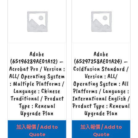
Adobe
Adobe
(65196289AE01A12) –
(65297258AE01A24) –
Acrobat Pro / Version :
ColdFusion Standard /
ALL/ Operating System
Version : ALL/
: Multiple Platforms /
Operating System : All
Language : Chinese
Platforms / Language :
Traditional / Product
International English /
Type : Renewal
Product Type : Renewal
Upgrade Plan
Upgrade Plan
加入報價 / Add to
加入報價 / Add to
Quote
Quote