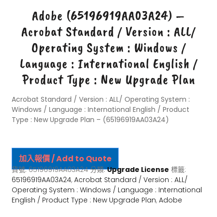
Adobe (65196919AA03A24) –
Acrobat Standard / Version : ALL/
Operating System : Windows /
Language : International English /
Product Type : New Upgrade Plan
Acrobat Standard / Version : ALL/ Operating System :
Windows / Language : International English / Product
Type : New Upgrade Plan – (65196919AA03A24)
加入報價 / Add to Quote
貨號:
65196919AA03A24
分類:
Upgrade License
標籤:
65196919AA03A24
,
Acrobat Standard / Version : ALL/
Operating System : Windows / Language : International
English / Product Type : New Upgrade Plan
,
Adobe