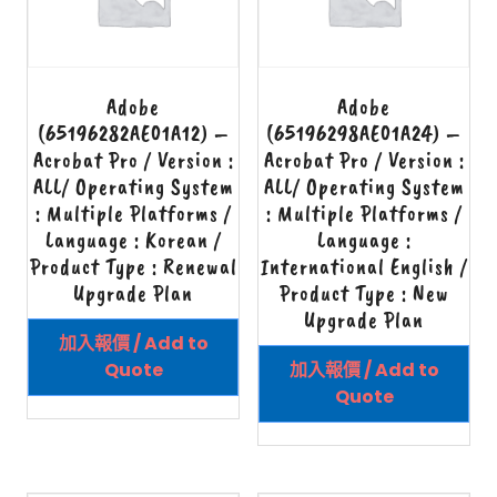
Adobe
Adobe
(65196282AE01A12) –
(65196298AE01A24) –
Acrobat Pro / Version :
Acrobat Pro / Version :
ALL/ Operating System
ALL/ Operating System
: Multiple Platforms /
: Multiple Platforms /
Language : Korean /
Language :
Product Type : Renewal
International English /
Upgrade Plan
Product Type : New
Upgrade Plan
加入報價 / Add to
Quote
加入報價 / Add to
Quote