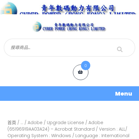
0
Menu
首頁
/
...
/
Adobe
/
Upgrade License
/ Adobe
(65196919AA03A24) – Acrobat Standard / Version : ALL/
Operating System : Windows / Language : International