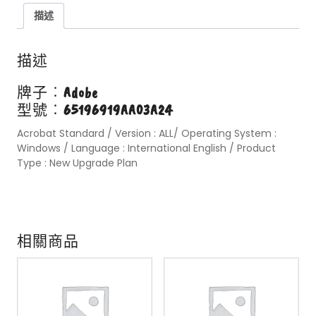
描述
描述
牌子︰
Adobe
型號︰
65196919AA03A24
Acrobat Standard / Version : ALL/ Operating System :
Windows / Language : International English / Product
Type : New Upgrade Plan
相關商品