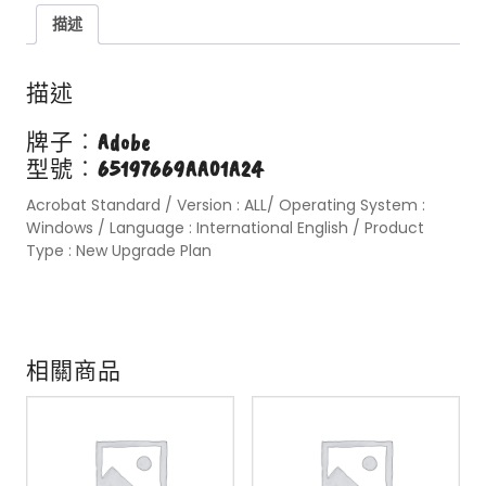
描述
描述
牌子︰
Adobe
型號︰
65197669AA01A24
Acrobat Standard / Version : ALL/ Operating System :
Windows / Language : International English / Product
Type : New Upgrade Plan
相關商品