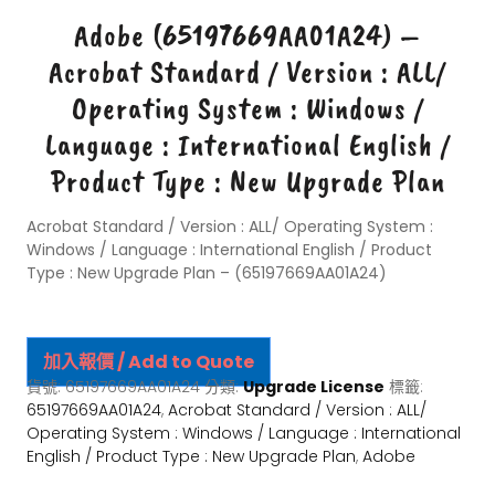
Adobe (65197669AA01A24) –
Acrobat Standard / Version : ALL/
Operating System : Windows /
Language : International English /
Product Type : New Upgrade Plan
Acrobat Standard / Version : ALL/ Operating System :
Windows / Language : International English / Product
Type : New Upgrade Plan – (65197669AA01A24)
加入報價 / Add to Quote
貨號:
65197669AA01A24
分類:
Upgrade License
標籤:
65197669AA01A24
,
Acrobat Standard / Version : ALL/
Operating System : Windows / Language : International
English / Product Type : New Upgrade Plan
,
Adobe