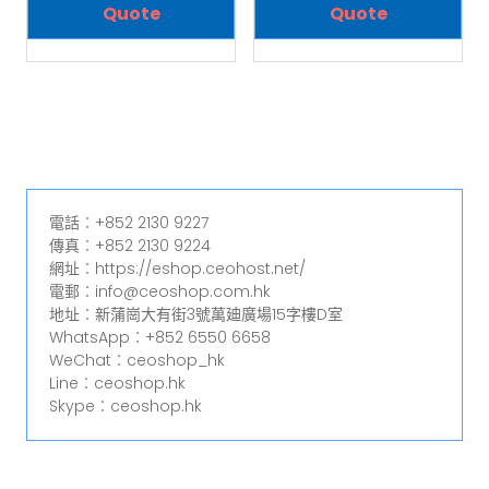
Quote
Quote
電話︰+852 2130 9227
傳真︰+852 2130 9224
網址︰https://eshop.ceohost.net/
電郵︰info@ceoshop.com.hk
地址︰新蒲崗大有街3號萬廸廣場15字樓D室
WhatsApp︰+852 6550 6658
WeChat︰ceoshop_hk
Line︰ceoshop.hk
Skype︰ceoshop.hk