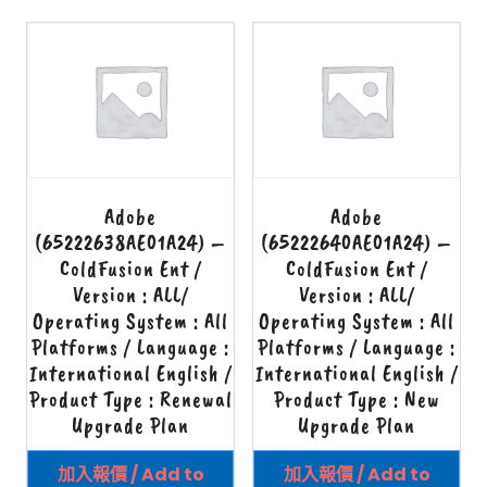
Adobe
Adobe
(65222638AE01A24) –
(65222640AE01A24) –
ColdFusion Ent /
ColdFusion Ent /
Version : ALL/
Version : ALL/
Operating System : All
Operating System : All
Platforms / Language :
Platforms / Language :
International English /
International English /
Product Type : Renewal
Product Type : New
Upgrade Plan
Upgrade Plan
加入報價 / Add to
加入報價 / Add to