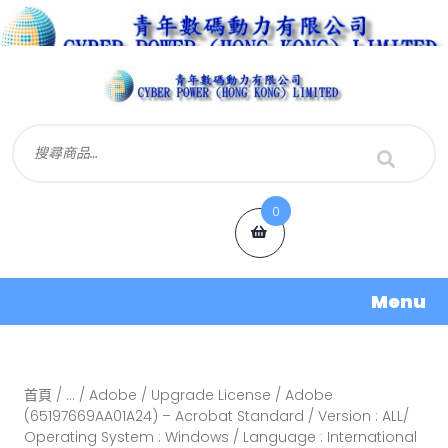
0
Menu
首頁
/
...
/
Adobe
/
Upgrade License
/ Adobe
(65197669AA01A24) – Acrobat Standard / Version : ALL/
Operating System : Windows / Language : International