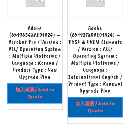
Adobe
Adobe
(65196348AE01A24) –
(65192780AE01A24) –
Acrobat Pro / Version :
PHSP & PREM Elements
ALL/ Operating System
/ Version : ALL/
: Multiple Platforms /
Operating System :
Language : Korean /
Multiple Platforms /
Product Type : New
Language :
Upgrade Plan
International English /
Product Type : Renewal
加入報價 / Add to
Upgrade Plan
Quote
加入報價 / Add to
Quote