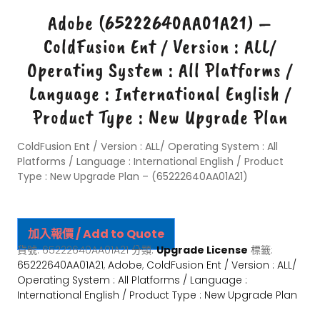
Adobe (65222640AA01A21) –
ColdFusion Ent / Version : ALL/
Operating System : All Platforms /
Language : International English /
Product Type : New Upgrade Plan
ColdFusion Ent / Version : ALL/ Operating System : All
Platforms / Language : International English / Product
Type : New Upgrade Plan – (65222640AA01A21)
加入報價 / Add to Quote
貨號:
65222640AA01A21
分類:
Upgrade License
標籤:
65222640AA01A21
,
Adobe
,
ColdFusion Ent / Version : ALL/
Operating System : All Platforms / Language :
International English / Product Type : New Upgrade Plan