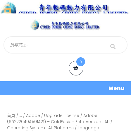
0
Menu
首頁
/
...
/
Adobe
/
Upgrade License
/ Adobe
(65222640AA01A21) – ColdFusion Ent / Version : ALL/
Operating System : All Platforms / Language :