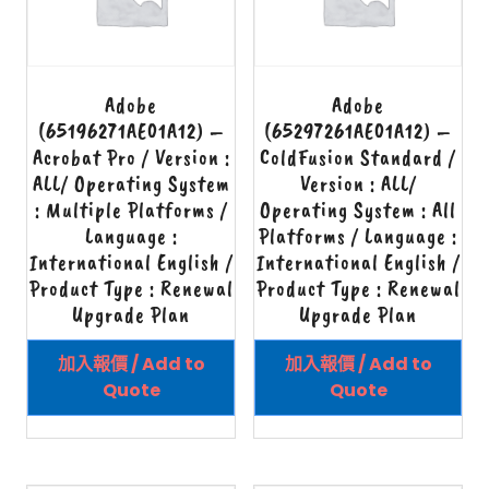
Adobe
Adobe
(65196271AE01A12) –
(65297261AE01A12) –
Acrobat Pro / Version :
ColdFusion Standard /
ALL/ Operating System
Version : ALL/
: Multiple Platforms /
Operating System : All
Language :
Platforms / Language :
International English /
International English /
Product Type : Renewal
Product Type : Renewal
Upgrade Plan
Upgrade Plan
加入報價 / Add to
加入報價 / Add to
Quote
Quote