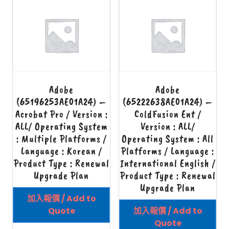
Adobe
Adobe
(65196253AE01A24) –
(65222638AE01A24) –
Acrobat Pro / Version :
ColdFusion Ent /
ALL/ Operating System
Version : ALL/
: Multiple Platforms /
Operating System : All
Language : Korean /
Platforms / Language :
Product Type : Renewal
International English /
Upgrade Plan
Product Type : Renewal
Upgrade Plan
加入報價 / Add to
Quote
加入報價 / Add to
Quote