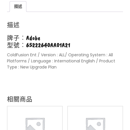
描述
描述
牌子︰
Adobe
型號︰
65222640AA01A21
ColdFusion Ent / Version : ALL/ Operating System : All
Platforms / Language : International English / Product
Type : New Upgrade Plan
相關商品