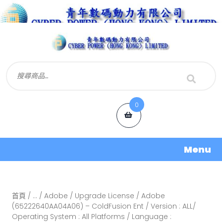
0
Menu
首頁
/
...
/
Adobe
/
Upgrade License
/ Adobe
(65222640AA04A06) – ColdFusion Ent / Version : ALL/
Operating System : All Platforms / Language :