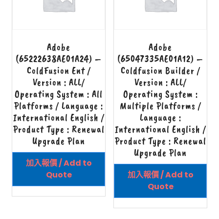
Adobe
Adobe
(65222638AE01A24) –
(65047335AE01A12) –
ColdFusion Ent /
Coldfusion Builder /
Version : ALL/
Version : ALL/
Operating System : All
Operating System :
Platforms / Language :
Multiple Platforms /
International English /
Language :
Product Type : Renewal
International English /
Upgrade Plan
Product Type : Renewal
Upgrade Plan
加入報價 / Add to
Quote
加入報價 / Add to
Quote