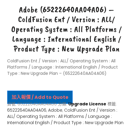
Adobe (65222640AA04A06) –
ColdFusion Ent / Version : ALL/
Operating System : All Platforms /
Language : International English /
Product Type : New Upgrade Plan
ColdFusion Ent / Version : ALL/ Operating System : All
Platforms / Language : International English / Product
Type : New Upgrade Plan – (65222640AA04A06)
加入報價 / Add to Quote
貨號:
65222640AA04A06
分類:
Upgrade License
標籤:
65222640AA04A06
,
Adobe
,
ColdFusion Ent / Version :
ALL/ Operating System : All Platforms / Language :
International English / Product Type : New Upgrade Plan