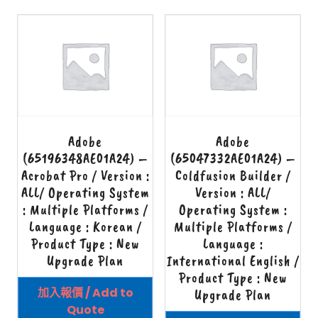
Adobe
Adobe
(65196348AE01A24) –
(65047332AE01A24) –
Acrobat Pro / Version :
Coldfusion Builder /
ALL/ Operating System
Version : ALL/
: Multiple Platforms /
Operating System :
Language : Korean /
Multiple Platforms /
Product Type : New
Language :
Upgrade Plan
International English /
Product Type : New
加入報價 / Add to
Upgrade Plan
Quote