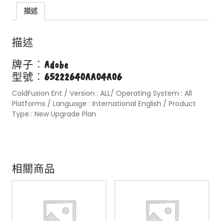
描述
描述
牌子︰
Adobe
型號︰
65222640AA04A06
ColdFusion Ent / Version : ALL/ Operating System : All
Platforms / Language : International English / Product
Type : New Upgrade Plan
相關商品