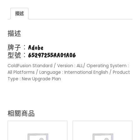
描述
描述
牌子︰
Adobe
型號︰
65297255AA01A06
ColdFusion Standard / Version : ALL/ Operating System :
All Platforms / Language : International English / Product
Type : New Upgrade Plan
相關商品