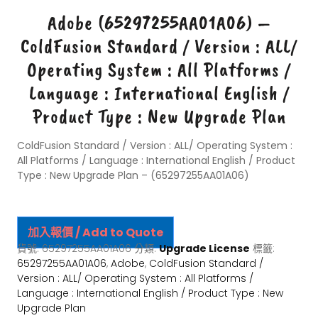
Adobe (65297255AA01A06) –
ColdFusion Standard / Version : ALL/
Operating System : All Platforms /
Language : International English /
Product Type : New Upgrade Plan
ColdFusion Standard / Version : ALL/ Operating System :
All Platforms / Language : International English / Product
Type : New Upgrade Plan – (65297255AA01A06)
加入報價 / Add to Quote
貨號:
65297255AA01A06
分類:
Upgrade License
標籤:
65297255AA01A06
,
Adobe
,
ColdFusion Standard /
Version : ALL/ Operating System : All Platforms /
Language : International English / Product Type : New
Upgrade Plan