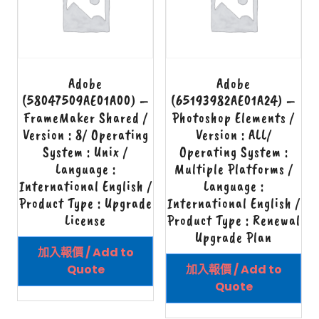
Adobe
Adobe
(58047509AE01A00) –
(65193982AE01A24) –
FrameMaker Shared /
Photoshop Elements /
Version : 8/ Operating
Version : ALL/
System : Unix /
Operating System :
Language :
Multiple Platforms /
International English /
Language :
Product Type : Upgrade
International English /
License
Product Type : Renewal
Upgrade Plan
加入報價 / Add to
Quote
加入報價 / Add to
Quote