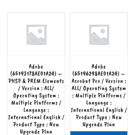
Adobe
Adobe
(65193178AE01A24) –
(65196298AE01A24) –
PHSP & PREM Elements
Acrobat Pro / Version :
/ Version : ALL/
ALL/ Operating System
Operating System :
: Multiple Platforms /
Multiple Platforms /
Language :
Language :
International English /
International English /
Product Type : New
Product Type : New
Upgrade Plan
Upgrade Plan