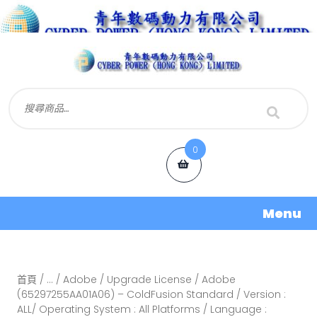
0
Menu
首頁
/
...
/
Adobe
/
Upgrade License
/ Adobe
(65297255AA01A06) – ColdFusion Standard / Version :
ALL/ Operating System : All Platforms / Language :