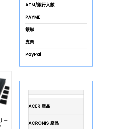
ATM/銀行入數
PAYME
銀聯
支票
PayPal
ACER 產品
K) –
ACRONIS 產品
f