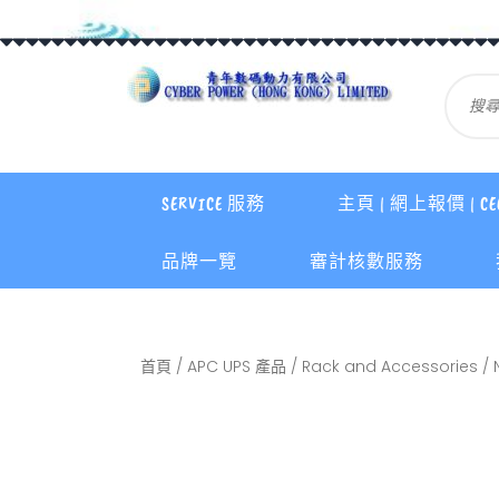
SERVICE 服務
主頁 | 網上報價 | CE
品牌一覽
審計核數服務
首頁
/
APC UPS 產品
/
Rack and Accessories
/