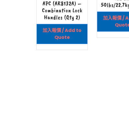
APC (AR8132A) –
50lbs/22.7k
Combination Lock
Handles (Qty 2)
加入報價 / A
Quot
加入報價 / Add to
Quote