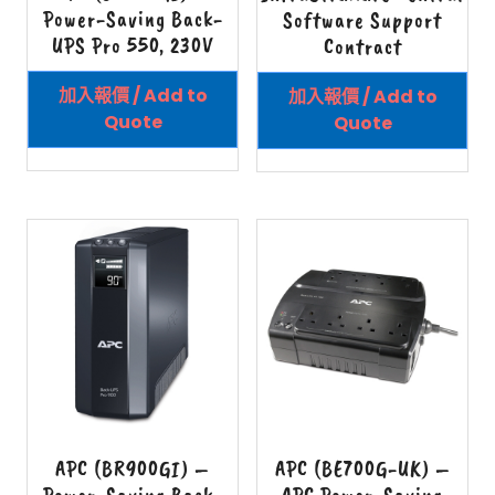
Power-Saving Back-
Software Support
UPS Pro 550, 230V
Contract
加入報價 / Add to
加入報價 / Add to
Quote
Quote
APC (BR900GI) –
APC (BE700G-UK) –