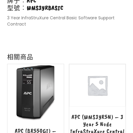
牌子︰
APC
型號︰
WMS3YRBASIC
3 Year InfraStruXure Central Basic Software Support
Contract
相關商品
APC (WMS3YR5N) – 3
Year 5 Node
APC (BR550GI) –
InfraStruXure Central