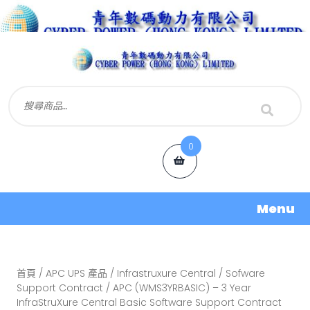
0
Menu
首頁
/
APC UPS 產品
/
Infrastruxure Central
/
Sofware
Support Contract
/ APC (WMS3YRBASIC) – 3 Year
InfraStruXure Central Basic Software Support Contract