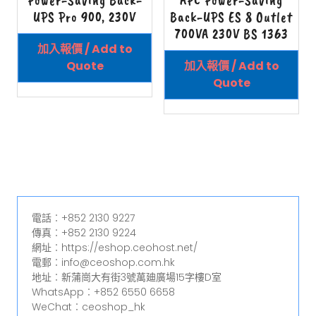
Power-Saving Back-
APC Power-Saving
UPS Pro 900, 230V
Back-UPS ES 8 Outlet
700VA 230V BS 1363
加入報價 / Add to
Quote
加入報價 / Add to
Quote
電話︰+852 2130 9227
傳真︰+852 2130 9224
網址︰https://eshop.ceohost.net/
電郵︰info@ceoshop.com.hk
地址︰新蒲崗大有街3號萬廸廣場15字樓D室
WhatsApp︰+852 6550 6658
WeChat︰ceoshop_hk