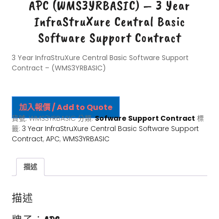
APC (WMS3YRBASIC) – 3 Year
InfraStruXure Central Basic
Software Support Contract
3 Year InfraStruXure Central Basic Software Support
Contract – (WMS3YRBASIC)
加入報價 / Add to Quote
貨號:
WMS3YRBASIC
分類:
Sofware Support Contract
標
籤:
3 Year InfraStruXure Central Basic Software Support
Contract
,
APC
,
WMS3YRBASIC
描述
描述