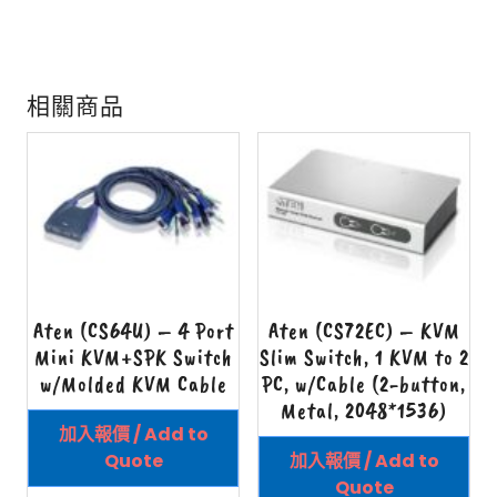
相關商品
Aten (CS64U) – 4 Port
Aten (CS72EC) – KVM
Mini KVM+SPK Switch
Slim Switch, 1 KVM to 2
w/Molded KVM Cable
PC, w/Cable (2-button,
Metal, 2048*1536)
加入報價 / Add to
Quote
加入報價 / Add to
Quote