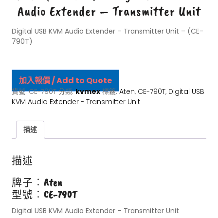
Audio Extender – Transmitter Unit
Digital USB KVM Audio Extender – Transmitter Unit – (CE-
790T)
加入報價 / Add to Quote
貨號:
CE-790T
分類:
kvmex
標籤:
Aten
,
CE-790T
,
Digital USB
KVM Audio Extender - Transmitter Unit
描述
描述
牌子︰
Aten
型號︰
CE-790T
Digital USB KVM Audio Extender – Transmitter Unit