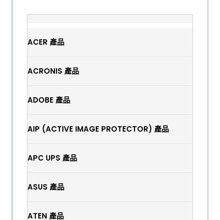
ACER 產品
ACRONIS 產品
ADOBE 產品
AIP (ACTIVE IMAGE PROTECTOR) 產品
APC UPS 產品
ASUS 產品
ATEN 產品