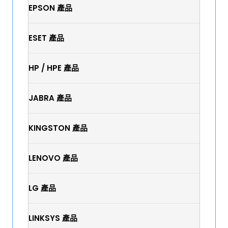
EPSON 產品
ESET 產品
HP / HPE 產品
JABRA 產品
KINGSTON 產品
LENOVO 產品
LG 產品
LINKSYS 產品