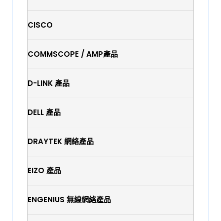
CISCO
COMMSCOPE / AMP產品
D-LINK 產品
DELL 產品
DRAYTEK 網絡產品
EIZO 產品
ENGENIUS 無線網絡產品