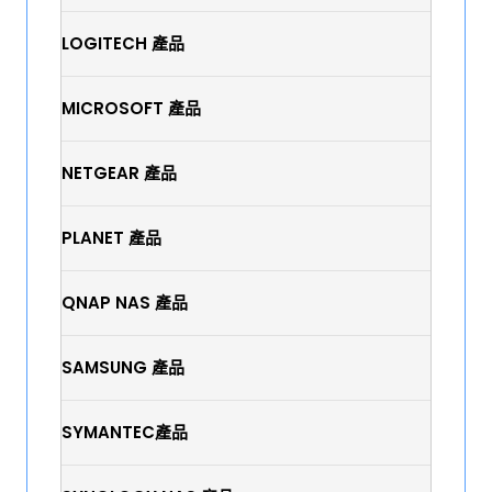
LOGITECH 產品
MICROSOFT 產品
NETGEAR 產品
PLANET 產品
QNAP NAS 產品
SAMSUNG 產品
SYMANTEC產品