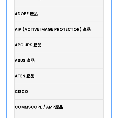
ADOBE 產品
AIP (ACTIVE IMAGE PROTECTOR) 產品
APC UPS 產品
ASUS 產品
ATEN 產品
CISCO
COMMSCOPE / AMP產品