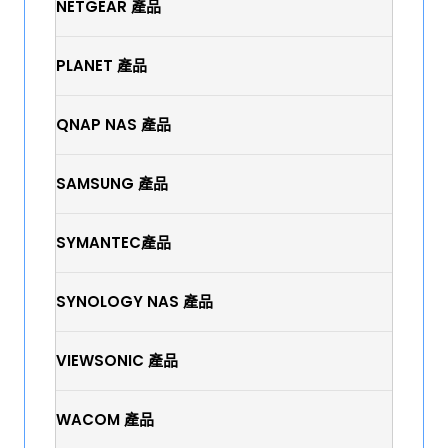
NETGEAR 產品
PLANET 產品
QNAP NAS 產品
SAMSUNG 產品
SYMANTEC產品
SYNOLOGY NAS 產品
VIEWSONIC 產品
WACOM 產品