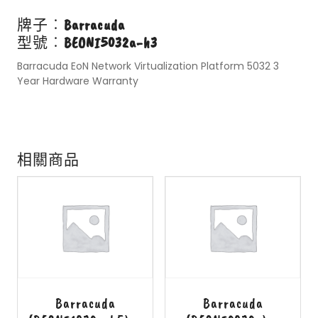
牌子︰
Barracuda
型號︰
BEONI5032a-h3
Barracuda EoN Network Virtualization Platform 5032 3
Year Hardware Warranty
相關商品
Barracuda
Barracuda