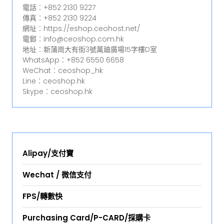
電話︰+852 2130 9227
傳真︰+852 2130 9224
網址︰https://eshop.ceohost.net/
電郵︰info@ceoshop.com.hk
地址︰新蒲崗大有街3號萬廸廣場15字樓D室
WhatsApp︰+852 6550 6658
WeChat︰ceoshop_hk
Line︰ceoshop.hk
Skype︰ceoshop.hk
Alipay/支付寶
Wechat / 微信支付
FPS/轉數快
Purchasing Card/P-CARD/採購卡