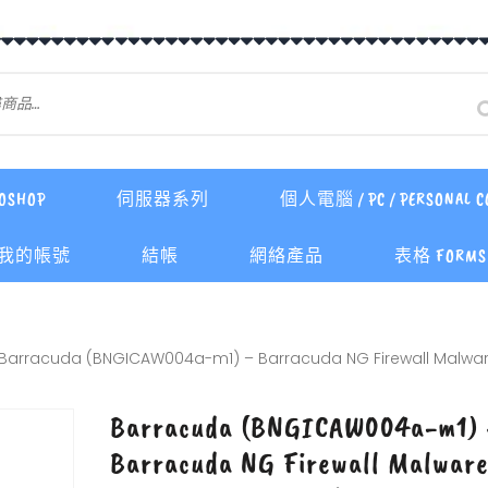
OSHOP
伺服器系列
個人電腦 / PC / PERSONAL C
我的帳號
結帳
網絡產品
表格 FORMS 
Barracuda (BNGICAW004a-m1) – Barracuda NG Firewall Malwa
Barracuda (BNGICAW004a-m1)
Barracuda NG Firewall Malwar