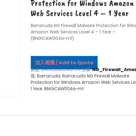
Protection for Windows Amazon
Web Services Level 4 – 1 Year
Barracuda NG Firewall Malware Protection for Wi
Amazon Web Services Level 4 – 1 Year –
(BNGICAW004a-m1)
加入報價 / Add to Quote
貨號:
BNGICAW004a-m1
分類:
NG_Firewall_Ama
籤:
Barracuda
,
Barracuda NG Firewall Malware
Protection for Windows Amazon Web Services Lev
1 Year
,
BNGICAW004a-m1