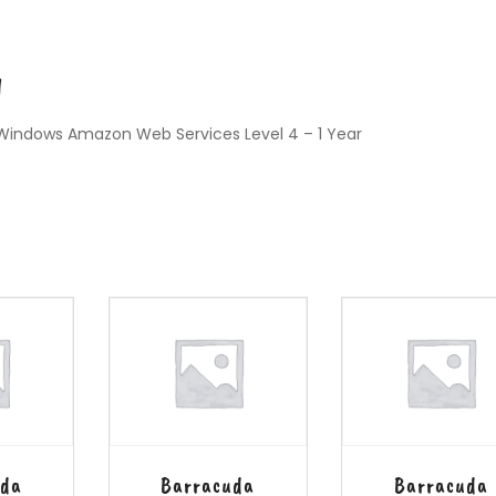
1
 Windows Amazon Web Services Level 4 – 1 Year
uda
Barracuda
Barracuda