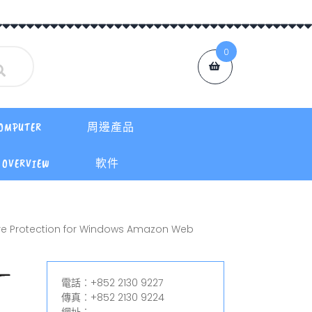
0
OMPUTER
周邊產品
OVERVIEW
軟件
re Protection for Windows Amazon Web
 –
電話︰+852 2130 9227
e
傳真︰+852 2130 9224