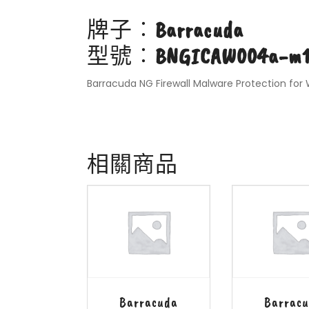
牌子︰
Barracuda
型號︰
BNGICAW004a-m
Barracuda NG Firewall Malware Protection for
相關商品
Barracuda
Barrac