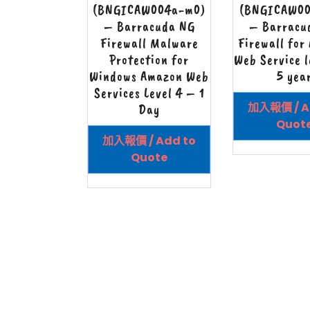
(BNGICAW004a-m0)
(BNGICAW00
– Barracuda NG
– Barracu
Firewall Malware
Firewall for
Protection for
Web Service l
Windows Amazon Web
5 yea
Services Level 4 – 1
加入報價 / A
Day
Quot
加入報價 / Add to
Quote