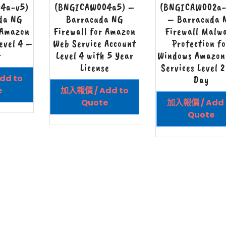
4a-v5)
(BNGICAW004a5) –
(BNGICAW002a
da NG
Barracuda NG
– Barracuda 
 Amazon
Firewall for Amazon
Firewall Malw
evel 4 –
Web Service Account
Protection fo
r
Level 4 with 5 Year
Windows Amazon
License
Services Level 2
dd to
Day
e
加入報價 / Add to
Quote
加入報價 / Add 
Quote