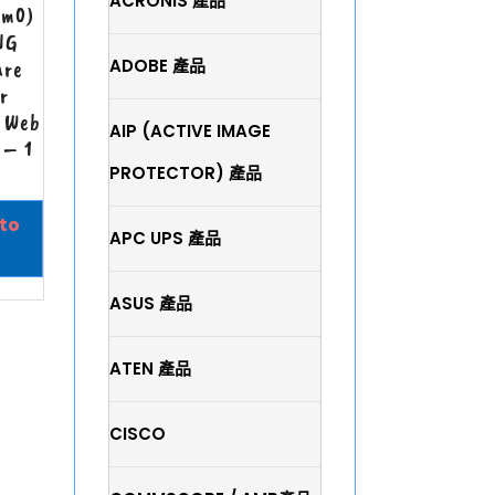
ACRONIS 產品
-m0)
NG
ADOBE 產品
are
r
 Web
AIP (ACTIVE IMAGE
 – 1
PROTECTOR) 產品
to
APC UPS 產品
ASUS 產品
ATEN 產品
CISCO