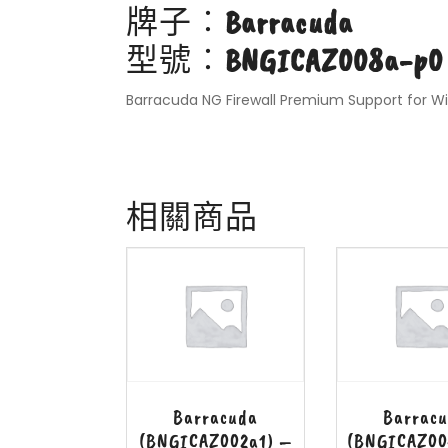
牌子︰
Barracuda
型號︰
BNGICAZ008a-p0
Barracuda NG Firewall Premium Support for Wi
相關商品
Barracuda
Barrac
(BNGICAZ002a1) –
(BNGICAZ00