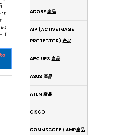
G
ADOBE 產品
are
r
ows
AIP (ACTIVE IMAGE
– 1
PROTECTOR) 產品
to
APC UPS 產品
ASUS 產品
ATEN 產品
CISCO
COMMSCOPE / AMP產品