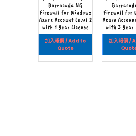
Barracuda NG
Barracud
Firewall for Windows
Firewall for
Azure Account Level 2
Azure Account
with 1 Year License
with 3 Year 
加入報價 / Add to
加入報價 / A
Quote
Quot