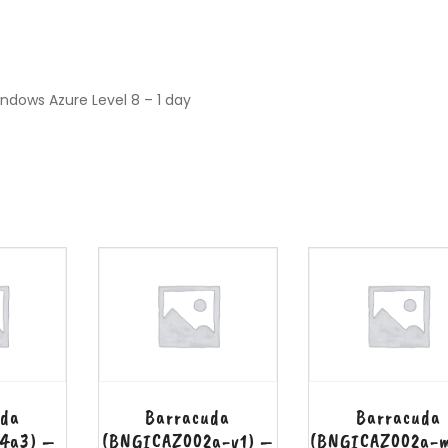
ndows Azure Level 8 – 1 day
uda
Barracuda
Barracuda
4a3) –
(BNGICAZ002a-v1) –
(BNGICAZ002a-m