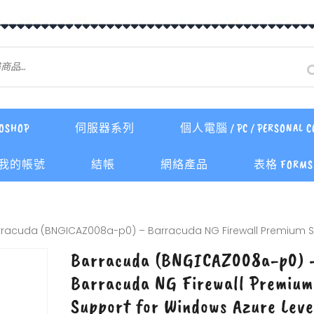
OSHOP
伺服器系列
個人電腦 / PC / PERSONAL C
我的帳號
結帳
網絡產品
表格 FORMS 
rracuda (BNGICAZ008a-p0) – Barracuda NG Firewall Premium Su
Barracuda (BNGICAZ008a-p0) 
Barracuda NG Firewall Premium
Support for Windows Azure Leve