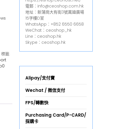
https://eshop.ceohost.net/
電郵︰info@ceoshop.com.hk
地址︰新蒲崗大有街3號萬廸廣場
ows
15字樓D室
WhatsApp︰+852 6550 6658
WeChat︰ceoshop_hk
Line︰ceoshop.hk
Skype︰ceoshop.hk
標籤:
ort
p0
Alipay/支付寶
Wechat / 微信支付
FPS/轉數快
Purchasing Card/P-CARD/
採購卡