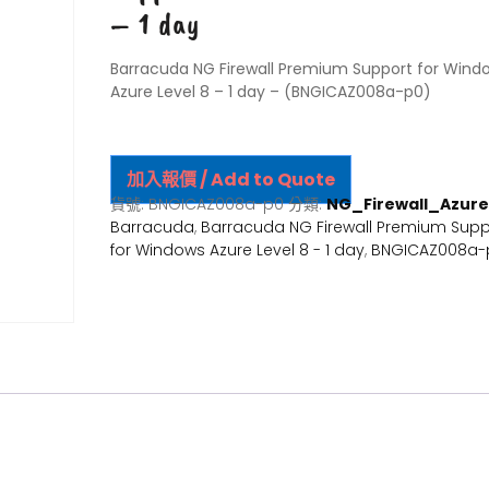
– 1 day
Barracuda NG Firewall Premium Support for Wind
Azure Level 8 – 1 day – (BNGICAZ008a-p0)
加入報價 / Add to Quote
貨號:
BNGICAZ008a-p0
分類:
NG_Firewall_Azure
Barracuda
,
Barracuda NG Firewall Premium Supp
for Windows Azure Level 8 - 1 day
,
BNGICAZ008a-