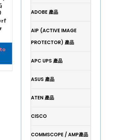
G
ADOBE 產品
0
ort
r
AIP (ACTIVE IMAGE
PROTECTOR) 產品
to
APC UPS 產品
ASUS 產品
ATEN 產品
CISCO
COMMSCOPE / AMP產品