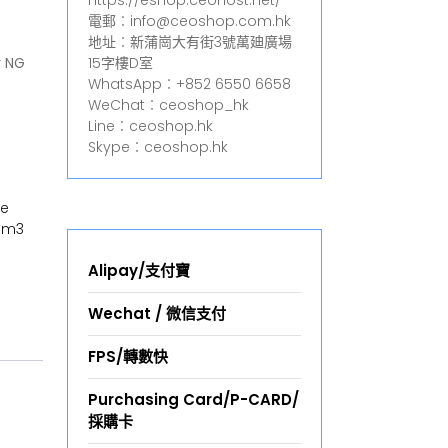
https://eshop.ceohost.net/
電郵︰info@ceoshop.com.hk
地址︰新蒲崗大有街3號萬廸廣場
r NG
15字樓D室
WhatsApp︰+852 6550 6658
WeChat︰ceoshop_hk
Line︰ceoshop.hk
Skype︰ceoshop.hk
re
-m3
Alipay/支付寶
Wechat / 微信支付
FPS/轉數快
Purchasing Card/P-CARD/
採購卡