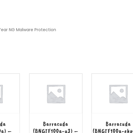
 Year NG Malware Protection
uda
Barracuda
Barracuda
0a) –
(BNGIF100a-u3) –
(BNGIF100a-ehp