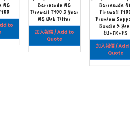
a NG
Barracuda NG
Barracuda N
F100
Firewall F100 3 Year
Firewall F10
NG Web Filter
Premium Supp
dd to
Bundle 5 Yea
e
加入報價 / Add to
EU+IR+PS
Quote
加入報價 / Add 
Quote