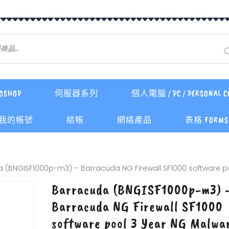
OSHOP
伺服器系列
個人電腦 / PC / PERSONAL C
我的帳號
結帳
網絡產品
表格 FORMS 
 (BNGISF1000p-m3) – Barracuda NG Firewall SF1000 software p
Barracuda (BNGISF1000p-m3) 
Barracuda NG Firewall SF1000
software pool 3 Year NG Malwa