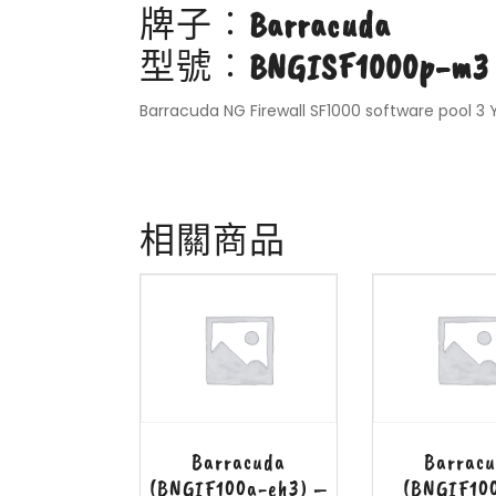
牌子︰
Barracuda
型號︰
BNGISF1000p-m3
Barracuda NG Firewall SF1000 software pool 3
相關商品
Barracuda
Barrac
(BNGIF100a-eh3) –
(BNGIF10