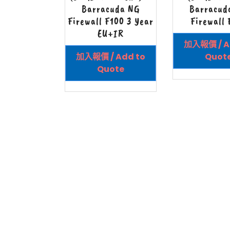
Barracuda NG
Barracud
Firewall F100 3 Year
Firewall 
EU+IR
加入報價 / A
加入報價 / Add to
Quot
Quote