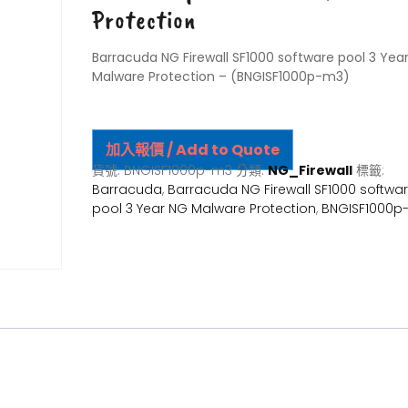
Protection
Barracuda NG Firewall SF1000 software pool 3 Yea
Malware Protection – (BNGISF1000p-m3)
加入報價 / Add to Quote
貨號:
BNGISF1000p-m3
分類:
NG_Firewall
標籤:
Barracuda
,
Barracuda NG Firewall SF1000 softwa
pool 3 Year NG Malware Protection
,
BNGISF1000p