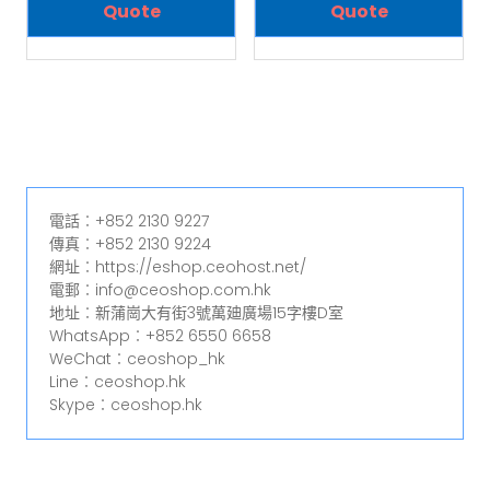
Quote
Quote
電話︰+852 2130 9227
傳真︰+852 2130 9224
網址︰https://eshop.ceohost.net/
電郵︰info@ceoshop.com.hk
地址︰新蒲崗大有街3號萬廸廣場15字樓D室
WhatsApp︰+852 6550 6658
WeChat︰ceoshop_hk
Line︰ceoshop.hk
Skype︰ceoshop.hk