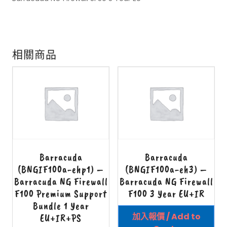
相關商品
Barracuda
Barracuda
(BNGIF100a-ehp1) –
(BNGIF100a-eh3) –
Barracuda NG Firewall
Barracuda NG Firewall
F100 Premium Support
F100 3 Year EU+IR
Bundle 1 Year
加入報價 / Add to
EU+IR+PS