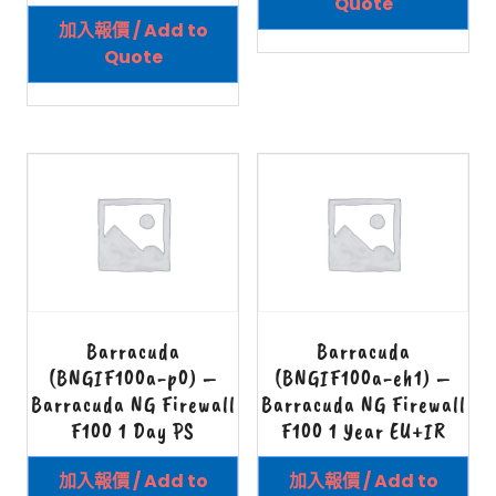
Quote
加入報價 / Add to
Quote
Barracuda
Barracuda
(BNGIF100a-p0) –
(BNGIF100a-eh1) –
Barracuda NG Firewall
Barracuda NG Firewall
F100 1 Day PS
F100 1 Year EU+IR
加入報價 / Add to
加入報價 / Add to