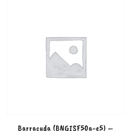
Barracuda (BNGISF50a-e5) –