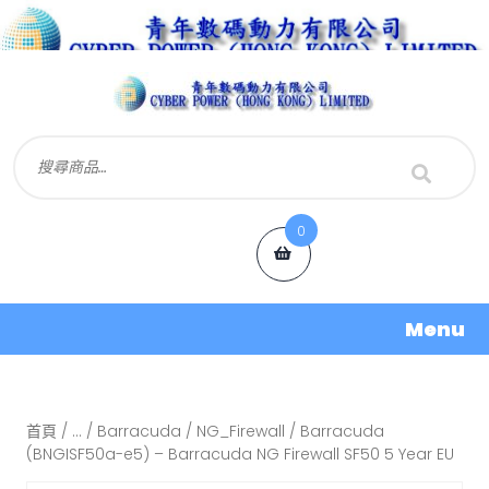
0
Menu
首頁
/
...
/
Barracuda
/
NG_Firewall
/ Barracuda
(BNGISF50a-e5) – Barracuda NG Firewall SF50 5 Year EU