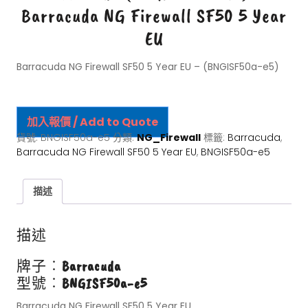
Barracuda NG Firewall SF50 5 Year
EU
Barracuda NG Firewall SF50 5 Year EU – (BNGISF50a-e5)
加入報價 / Add to Quote
貨號:
BNGISF50a-e5
分類:
NG_Firewall
標籤:
Barracuda
,
Barracuda NG Firewall SF50 5 Year EU
,
BNGISF50a-e5
描述
描述
牌子︰
Barracuda
型號︰
BNGISF50a-e5
Barracuda NG Firewall SF50 5 Year EU