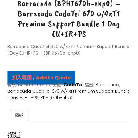
Barracuda (BPHI670b-ehp0) –
Barracuda CudaTel 670 w/4xT1
Premium Support Bundle 1 Day
EU+IR+PS
Barracuda CudaTel 670 w/4xT1 Premium Support Bundle
1 Day EU+IR+PS – (BPHI670b-ehp0)
加入報價 / Add to Quote
貨號:
BPHI670b-ehp0
分類:
CudaTel
標籤:
Barracuda
,
Barracuda CudaTel 670 w/4xT1 Premium Support Bundle
1 Day EU+IR+PS
,
BPHI670b-ehp0
描述
描述