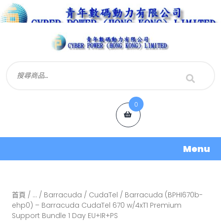
0
Menu
首頁
/
...
/
Barracuda
/
CudaTel
/ Barracuda (BPHI670b-
ehp0) – Barracuda CudaTel 670 w/4xT1 Premium
Support Bundle 1 Day EU+IR+PS