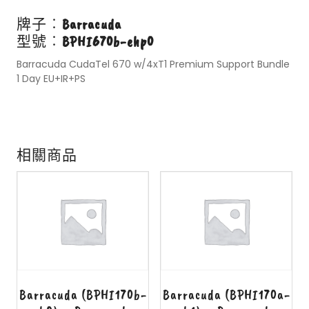
牌子︰
Barracuda
型號︰
BPHI670b-ehp0
Barracuda CudaTel 670 w/4xT1 Premium Support Bundle
1 Day EU+IR+PS
相關商品
Barracuda (BPHI170b-
Barracuda (BPHI170a-