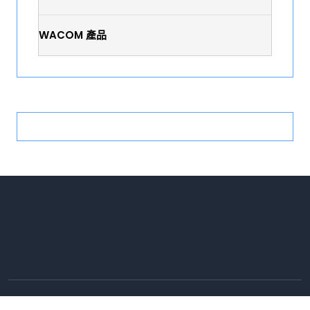
WACOM 產品