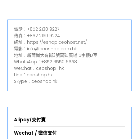
電話︰+852 2130 9227
傳真︰+852 2130 9224
網址︰https://eshop.ceohost.net/
電郵︰info@ceoshop.com.hk
地址︰新蒲崗大有街3號萬廸廣場15字樓D室
WhatsApp︰+852 6550 6658
WeChat︰ceoshop_hk
Line︰ceoshop.hk
Skype︰ceoshop.hk
Alipay/支付寶
Wechat / 微信支付