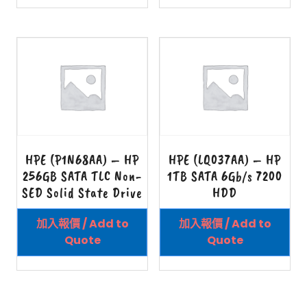
HPE (P1N68AA) – HP
HPE (LQ037AA) – HP
256GB SATA TLC Non-
1TB SATA 6Gb/s 7200
SED Solid State Drive
HDD
加入報價 / Add to
加入報價 / Add to
Quote
Quote