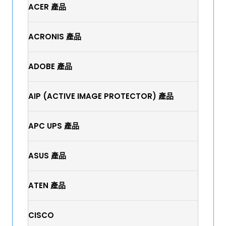
ACER 產品
ACRONIS 產品
ADOBE 產品
AIP (ACTIVE IMAGE PROTECTOR) 產品
APC UPS 產品
ASUS 產品
ATEN 產品
CISCO