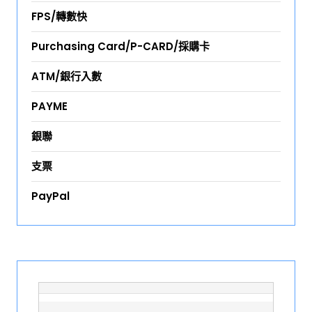
FPS/轉數快
Purchasing Card/P-CARD/採購卡
ATM/銀行入數
PAYME
銀聯
支票
PayPal