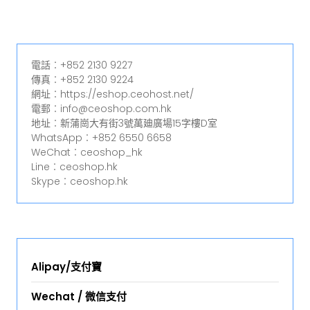
電話︰+852 2130 9227
傳真︰+852 2130 9224
網址︰https://eshop.ceohost.net/
電郵︰info@ceoshop.com.hk
地址︰新蒲崗大有街3號萬廸廣場15字樓D室
WhatsApp︰+852 6550 6658
WeChat︰ceoshop_hk
Line︰ceoshop.hk
Skype︰ceoshop.hk
Alipay/支付寶
Wechat / 微信支付