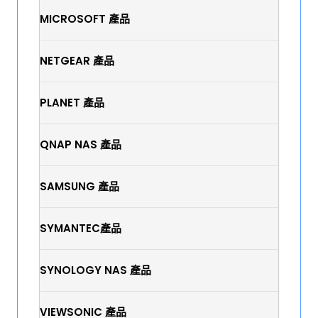
MICROSOFT 產品
NETGEAR 產品
PLANET 產品
QNAP NAS 產品
SAMSUNG 產品
SYMANTEC產品
SYNOLOGY NAS 產品
VIEWSONIC 產品