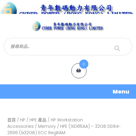
0
Menu
首頁
/
HP / HPE 產品
/
HP Workstation
Accessories
/
Memory
/ HPE (1XD86AA) – 32GB DDR4-
2666 (1x32GB) ECC RegRAM