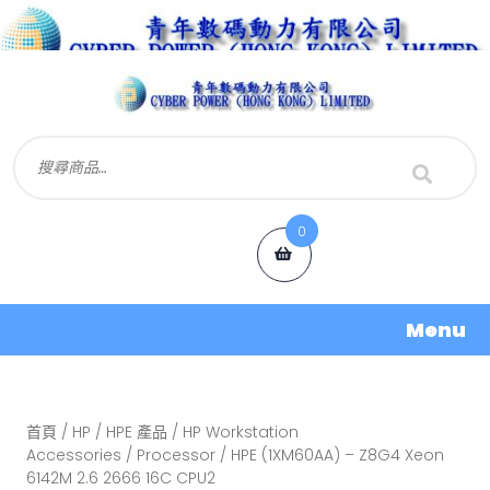
0
Menu
首頁
/
HP / HPE 產品
/
HP Workstation
Accessories
/
Processor
/ HPE (1XM60AA) – Z8G4 Xeon
6142M 2.6 2666 16C CPU2