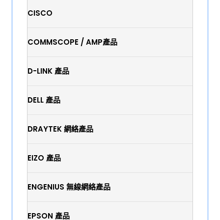
CISCO
COMMSCOPE / AMP產品
D-LINK 產品
DELL 產品
DRAYTEK 網絡產品
EIZO 產品
ENGENIUS 無線網絡產品
EPSON 產品