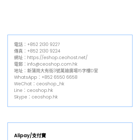
電話︰+852 2130 9227
傳真︰+852 2130 9224
網址︰https://eshop.ceohost.net/
電郵︰info@ceoshop.com.hk
地址︰新蒲崗大有街3號萬廸廣場15字樓D室
WhatsApp︰+852 6550 6658
WeChat︰ceoshop_hk
Line︰ceoshop.hk
Skype︰ceoshop.hk
Alipay/支付寶