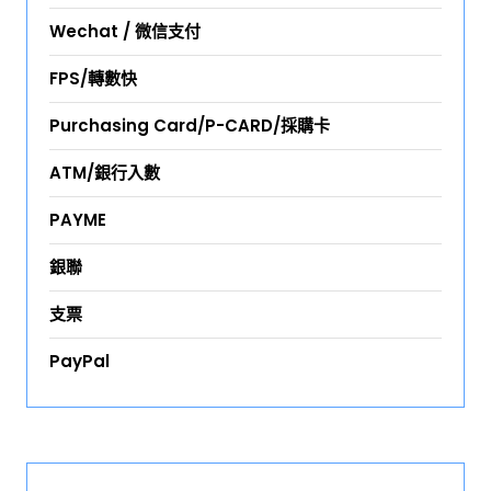
Wechat / 微信支付
FPS/轉數快
Purchasing Card/P-CARD/採購卡
ATM/銀行入數
PAYME
銀聯
支票
PayPal