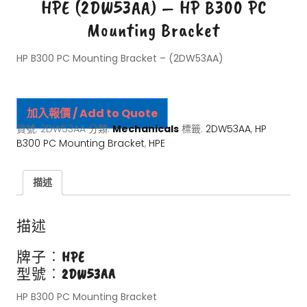
HPE (2DW53AA) – HP B300 PC
Mounting Bracket
HP B300 PC Mounting Bracket – (2DW53AA)
加入報價 / Add to Quote
貨號:
2DW53AA
分類:
Mechanicals
標籤:
2DW53AA
,
HP
B300 PC Mounting Bracket
,
HPE
描述
描述
牌子︰
HPE
型號︰
2DW53AA
HP B300 PC Mounting Bracket