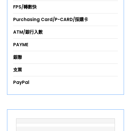
FPS/轉數快
Purchasing Card/P-CARD/採購卡
ATM/銀行入數
PAYME
銀聯
支票
PayPal