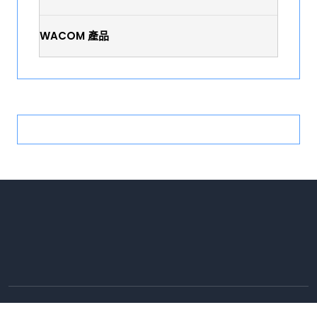
WACOM 產品