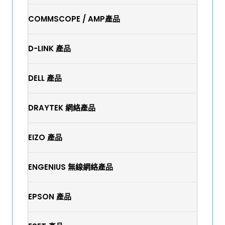
COMMSCOPE / AMP產品
D-LINK 產品
DELL 產品
DRAYTEK 網絡產品
EIZO 產品
ENGENIUS 無線網絡產品
EPSON 產品