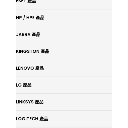
ESET 產品
HP / HPE 產品
JABRA 產品
KINGSTON 產品
LENOVO 產品
LG 產品
LINKSYS 產品
LOGITECH 產品