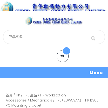
0
Menu
首頁
/
HP / HPE 產品
/
HP Workstation
Accessories
/
Mechanicals
/ HPE (2DW53AA) – HP B300
PC Mounting Bracket