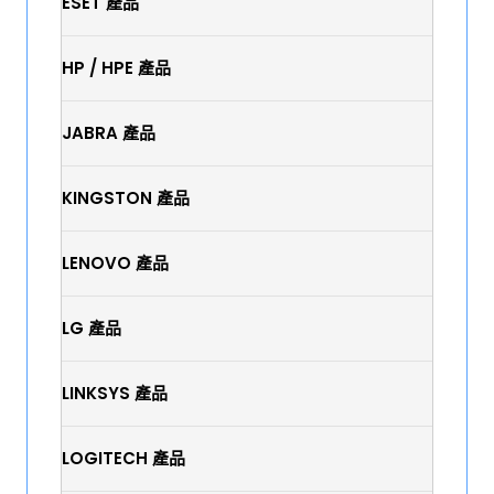
ESET 產品
HP / HPE 產品
JABRA 產品
KINGSTON 產品
LENOVO 產品
LG 產品
LINKSYS 產品
LOGITECH 產品