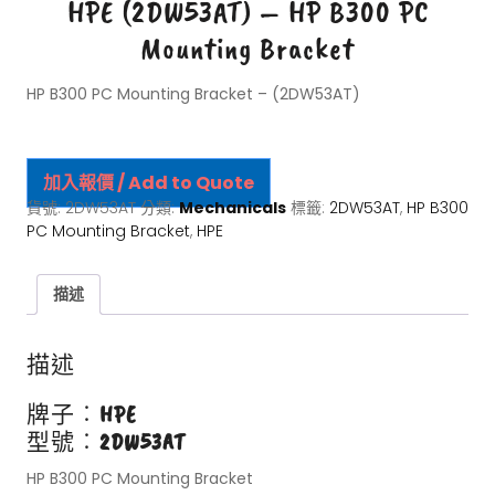
HPE (2DW53AT) – HP B300 PC
Mounting Bracket
HP B300 PC Mounting Bracket – (2DW53AT)
加入報價 / Add to Quote
貨號:
2DW53AT
分類:
Mechanicals
標籤:
2DW53AT
,
HP B300
PC Mounting Bracket
,
HPE
描述
描述
牌子︰
HPE
型號︰
2DW53AT
HP B300 PC Mounting Bracket