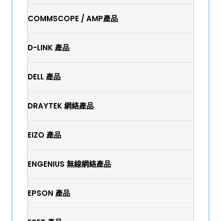
COMMSCOPE / AMP產品
D-LINK 產品
DELL 產品
DRAYTEK 網絡產品
EIZO 產品
ENGENIUS 無線網絡產品
EPSON 產品