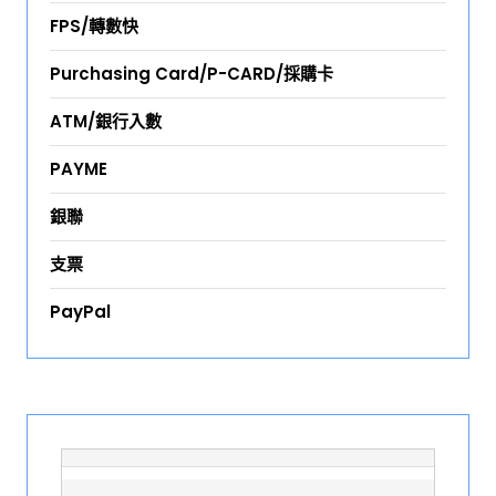
FPS/轉數快
Purchasing Card/P-CARD/採購卡
ATM/銀行入數
PAYME
銀聯
支票
PayPal