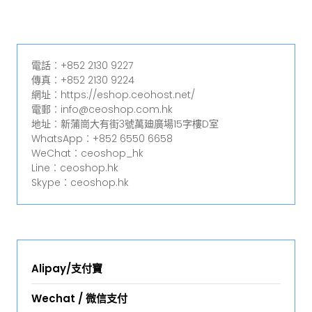
電話︰+852 2130 9227
傳真︰+852 2130 9224
網址︰https://eshop.ceohost.net/
電郵︰info@ceoshop.com.hk
地址︰新蒲崗大有街3號萬廸廣場15字樓D室
WhatsApp︰+852 6550 6658
WeChat︰ceoshop_hk
Line︰ceoshop.hk
Skype︰ceoshop.hk
Alipay/支付寶
Wechat / 微信支付