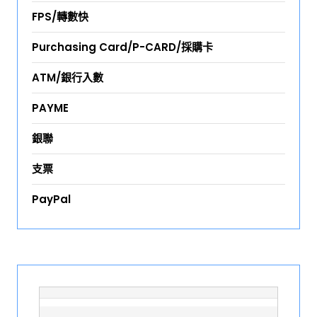
FPS/轉數快
Purchasing Card/P-CARD/採購卡
ATM/銀行入數
PAYME
銀聯
支票
PayPal