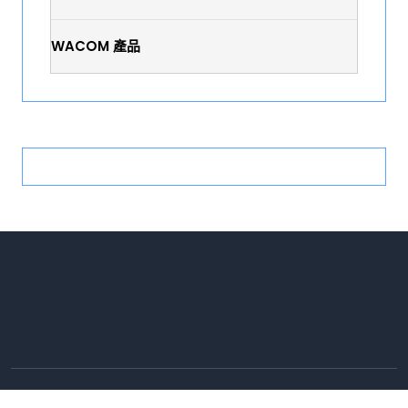
WACOM 產品