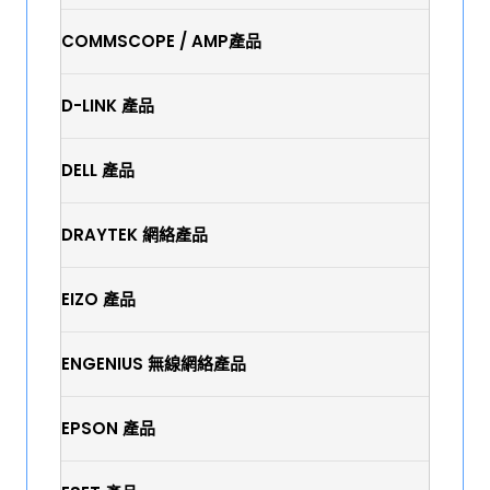
COMMSCOPE / AMP產品
D-LINK 產品
DELL 產品
DRAYTEK 網絡產品
EIZO 產品
ENGENIUS 無線網絡產品
EPSON 產品