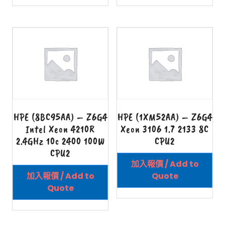
HPE (8BC95AA) – Z6G4
HPE (1XM52AA) – Z6G4
Intel Xeon 4210R
Xeon 3106 1.7 2133 8C
2.4GHz 10c 2400 100W
CPU2
CPU2
加入報價 / Add to
加入報價 / Add to
Quote
Quote