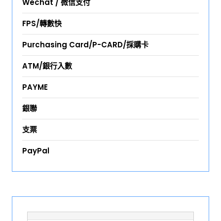
Wechat / 微信支付
FPS/轉數快
Purchasing Card/P-CARD/採購卡
ATM/銀行入數
PAYME
銀聯
支票
PayPal