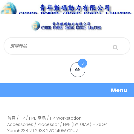
0
Menu
首頁
/
HP / HPE 產品
/
HP Workstation
Accessories
/
Processor
/ HPE (5YT01AA) – Z6G4
Xeon6238 2.1 2933 22C 140W CPU2