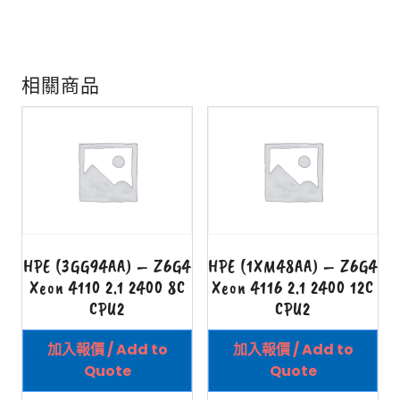
相關商品
HPE (3GG94AA) – Z6G4
HPE (1XM48AA) – Z6G4
Xeon 4110 2.1 2400 8C
Xeon 4116 2.1 2400 12C
CPU2
CPU2
加入報價 / Add to
加入報價 / Add to
Quote
Quote