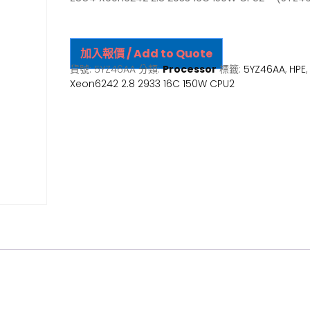
加入報價 / Add to Quote
貨號:
5YZ46AA
分類:
Processor
標籤:
5YZ46AA
,
HPE
,
Xeon6242 2.8 2933 16C 150W CPU2