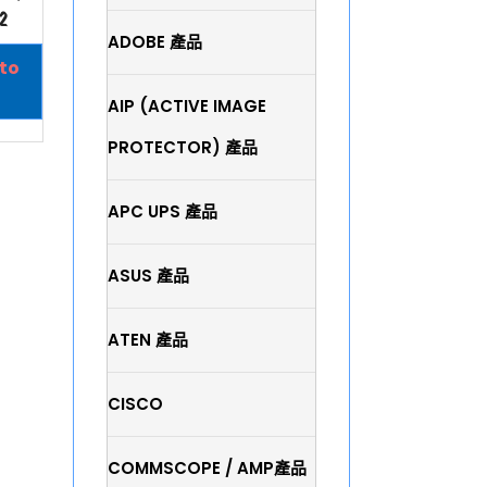
2
ADOBE 產品
to
AIP (ACTIVE IMAGE
PROTECTOR) 產品
APC UPS 產品
ASUS 產品
ATEN 產品
CISCO
COMMSCOPE / AMP產品