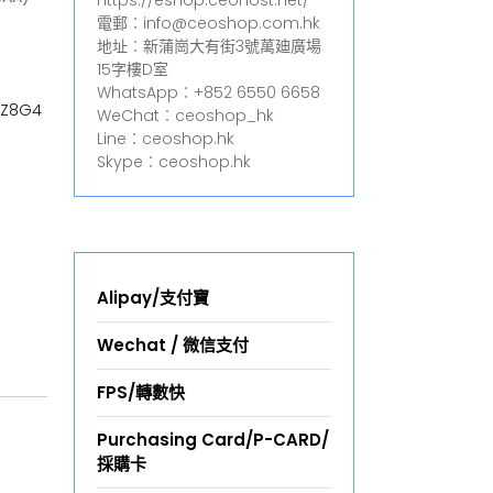
https://eshop.ceohost.net/
電郵︰info@ceoshop.com.hk
地址︰新蒲崗大有街3號萬廸廣場
15字樓D室
WhatsApp︰+852 6550 6658
Z8G4
WeChat︰ceoshop_hk
Line︰ceoshop.hk
Skype︰ceoshop.hk
Alipay/支付寶
Wechat / 微信支付
FPS/轉數快
Purchasing Card/P-CARD/
採購卡