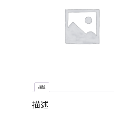
描述
描述