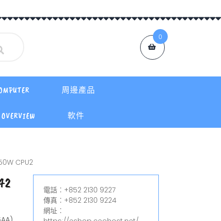
0
OMPUTER
周邊產品
OVERVIEW
軟件
150W CPU2
42
電話︰+852 2130 9227
傳真︰+852 2130 9224
網址︰
6AA)