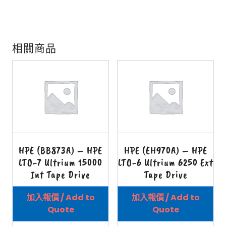
相關商品
HPE (BB873A) – HPE
HPE (EH970A) – HPE
LTO-7 Ultrium 15000
LTO-6 Ultrium 6250 Ext
Int Tape Drive
Tape Drive
加入報價 / Add to
加入報價 / Add to
Quote
Quote