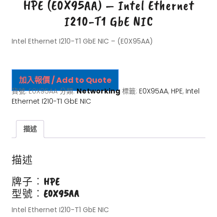
HPE (E0X95AA) – Intel Ethernet
I210-T1 GbE NIC
Intel Ethernet I210-T1 GbE NIC – (E0X95AA)
加入報價 / Add to Quote
貨號:
E0X95AA
分類:
Networking
標籤:
E0X95AA
,
HPE
,
Intel
Ethernet I210-T1 GbE NIC
描述
描述
牌子︰
HPE
型號︰
E0X95AA
Intel Ethernet I210-T1 GbE NIC