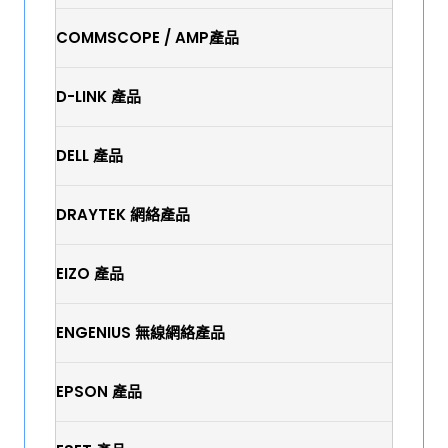
COMMSCOPE / AMP產品
D-LINK 產品
DELL 產品
DRAYTEK 網絡產品
EIZO 產品
ENGENIUS 無線網絡產品
EPSON 產品