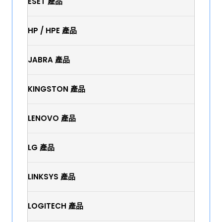
ESET 產品
HP / HPE 產品
JABRA 產品
KINGSTON 產品
LENOVO 產品
LG 產品
LINKSYS 產品
LOGITECH 產品