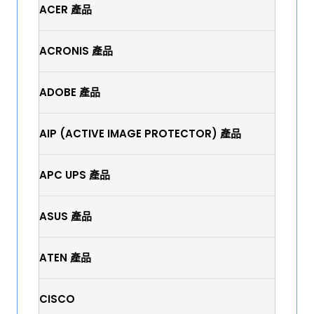
ACER 產品
ACRONIS 產品
ADOBE 產品
AIP (ACTIVE IMAGE PROTECTOR) 產品
APC UPS 產品
ASUS 產品
ATEN 產品
CISCO