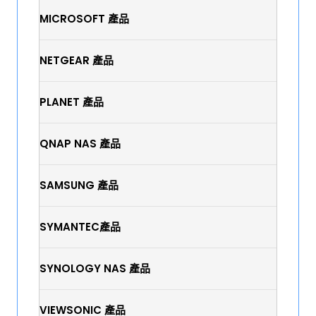
MICROSOFT 產品
NETGEAR 產品
PLANET 產品
QNAP NAS 產品
SAMSUNG 產品
SYMANTEC產品
SYNOLOGY NAS 產品
VIEWSONIC 產品