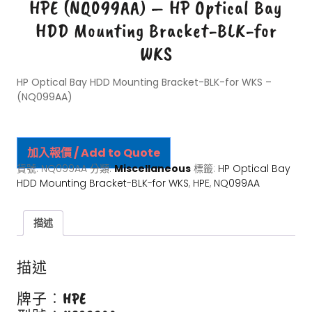
HPE (NQ099AA) – HP Optical Bay
HDD Mounting Bracket-BLK-for
WKS
HP Optical Bay HDD Mounting Bracket-BLK-for WKS –
(NQ099AA)
加入報價 / Add to Quote
貨號:
NQ099AA
分類:
Miscellaneous
標籤:
HP Optical Bay
HDD Mounting Bracket-BLK-for WKS
,
HPE
,
NQ099AA
描述
描述
牌子︰
HPE