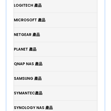
LOGITECH 產品
MICROSOFT 產品
NETGEAR 產品
PLANET 產品
QNAP NAS 產品
SAMSUNG 產品
SYMANTEC產品
SYNOLOGY NAS 產品