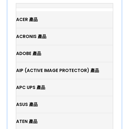
ACER 產品
ACRONIS 產品
ADOBE 產品
AIP (ACTIVE IMAGE PROTECTOR) 產品
APC UPS 產品
ASUS 產品
ATEN 產品