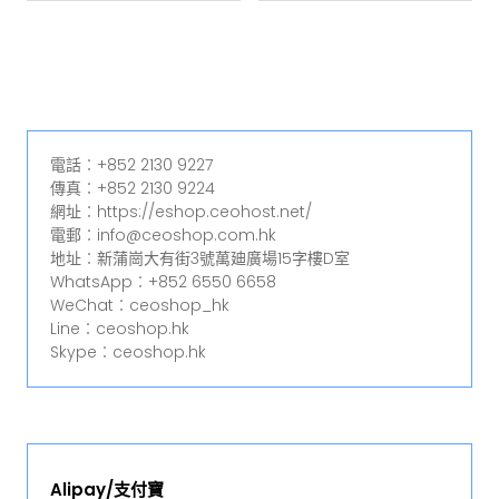
電話︰+852 2130 9227
傳真︰+852 2130 9224
網址︰https://eshop.ceohost.net/
電郵︰info@ceoshop.com.hk
地址︰新蒲崗大有街3號萬廸廣場15字樓D室
WhatsApp︰+852 6550 6658
WeChat︰ceoshop_hk
Line︰ceoshop.hk
Skype︰ceoshop.hk
Alipay/支付寶