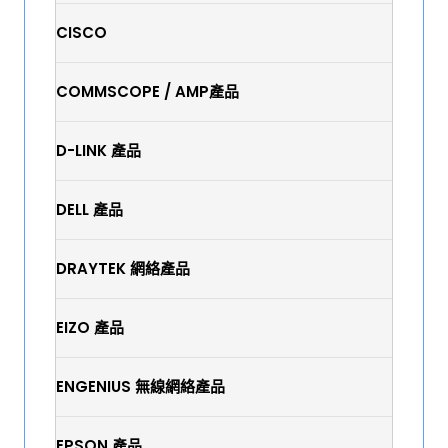
CISCO
COMMSCOPE / AMP產品
D-LINK 產品
DELL 產品
DRAYTEK 網絡產品
EIZO 產品
ENGENIUS 無線網絡產品
EPSON 產品