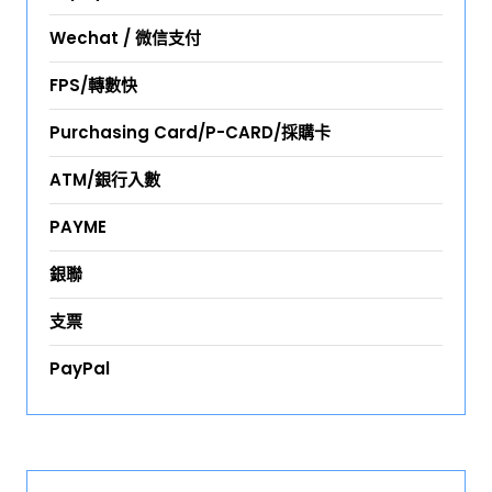
Wechat / 微信支付
FPS/轉數快
Purchasing Card/P-CARD/採購卡
ATM/銀行入數
PAYME
銀聯
支票
PayPal