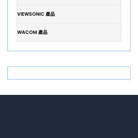
VIEWSONIC 產品
WACOM 產品