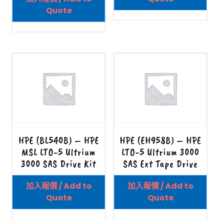
Quote
HPE (BL540B) – HPE
HPE (EH958B) – HPE
MSL LTO-5 Ultrium
LTO-5 Ultrium 3000
3000 SAS Drive Kit
SAS Ext Tape Drive
加入報價 / Add to
加入報價 / Add to
Quote
Quote