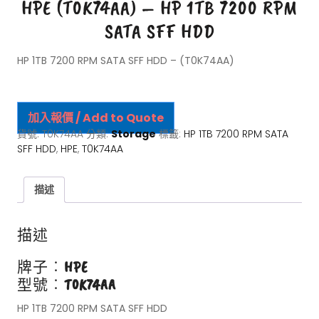
HPE (T0K74AA) – HP 1TB 7200 RPM
SATA SFF HDD
HP 1TB 7200 RPM SATA SFF HDD – (T0K74AA)
加入報價 / Add to Quote
貨號:
T0K74AA
分類:
Storage
標籤:
HP 1TB 7200 RPM SATA
SFF HDD
,
HPE
,
T0K74AA
描述
描述
牌子︰
HPE
型號︰
T0K74AA
HP 1TB 7200 RPM SATA SFF HDD