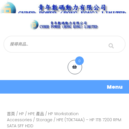
0
Menu
首頁
/
HP / HPE 產品
/
HP Workstation
Accessories
/
Storage
/ HPE (T0K74AA) – HP 1TB 7200 RPM
SATA SFF HDD