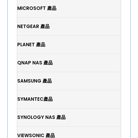
MICROSOFT 產品
NETGEAR 產品
PLANET 產品
QNAP NAS 產品
SAMSUNG 產品
SYMANTEC產品
SYNOLOGY NAS 產品
VIEWSONIC 產品