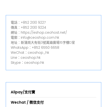
電話︰+852 2130 9227
傳真︰+852 2130 9224
網址︰https://eshop.ceohost.net/
電郵︰info@ceoshop.com.hk
地址︰新蒲崗大有街3號萬廸廣場15字樓D室
WhatsApp︰+852 6550 6658
WeChat︰ceoshop_hk
Line︰ceoshop.hk
Skype︰ceoshop.hk
Alipay/支付寶
Wechat / 微信支付