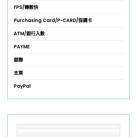
FPS/轉數快
Purchasing Card/P-CARD/採購卡
ATM/銀行入數
PAYME
銀聯
支票
PayPal