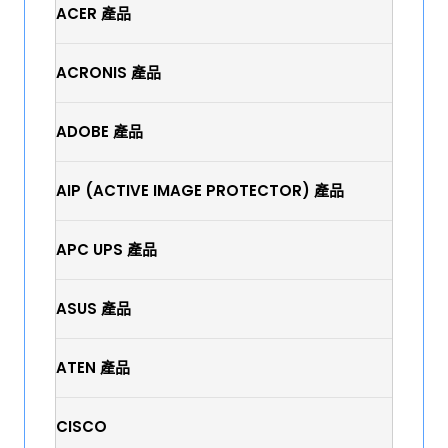
ACER 產品
ACRONIS 產品
ADOBE 產品
AIP (ACTIVE IMAGE PROTECTOR) 產品
APC UPS 產品
ASUS 產品
ATEN 產品
CISCO