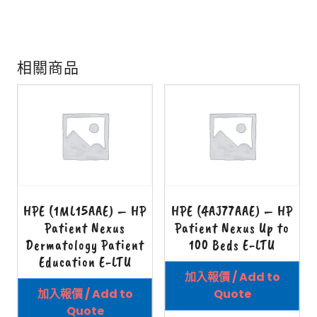
相關商品
HPE (1ML15AAE) – HP
HPE (4AJ77AAE) – HP
Patient Nexus
Patient Nexus Up to
Dermatology Patient
100 Beds E-LTU
Education E-LTU
加入報價 / Add to
加入報價 / Add to
Quote
Quote