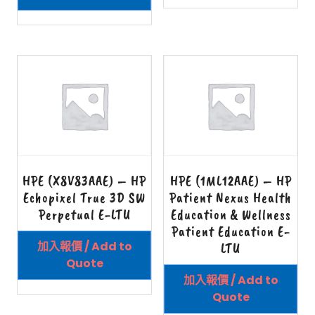
HPE (X8V83AAE) – HP
HPE (1ML12AAE) – HP
Echopixel True 3D SW
Patient Nexus Health
Perpetual E-LTU
Education & Wellness
Patient Education E-
加入報價 / Add to
LTU
Quote
加入報價 / Add to
Quote