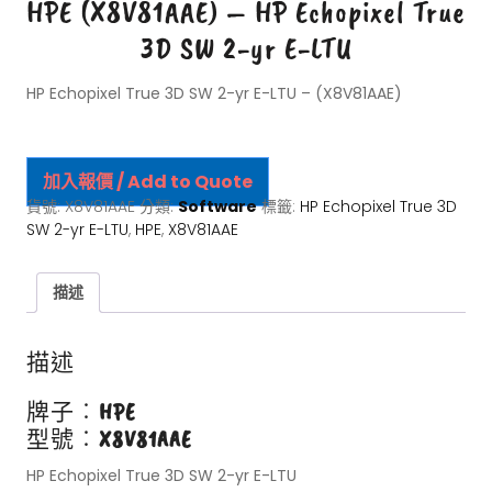
HPE (X8V81AAE) – HP Echopixel True
3D SW 2-yr E-LTU
HP Echopixel True 3D SW 2-yr E-LTU – (X8V81AAE)
加入報價 / Add to Quote
貨號:
X8V81AAE
分類:
Software
標籤:
HP Echopixel True 3D
SW 2-yr E-LTU
,
HPE
,
X8V81AAE
描述
描述
牌子︰
HPE
型號︰
X8V81AAE
HP Echopixel True 3D SW 2-yr E-LTU