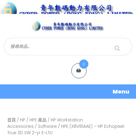
0
Menu
首頁
/
HP / HPE 產品
/
HP Workstation
Accessories
/
Software
/ HPE (X8V81AAE) – HP Echopixel
True 3D SW 2-yr E-LTU